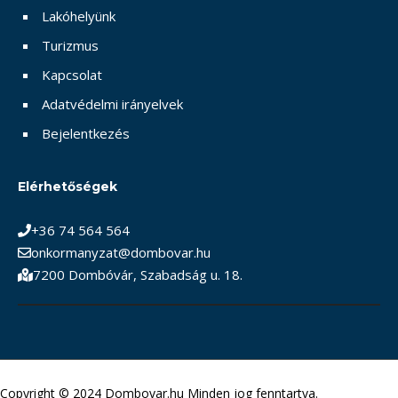
Lakóhelyünk
Turizmus
Kapcsolat
Adatvédelmi irányelvek
Bejelentkezés
Elérhetőségek
+36 74 564 564
onkormanyzat@dombovar.hu
7200 Dombóvár, Szabadság u. 18.
Copyright © 2024 Dombovar.hu Minden jog fenntartva.