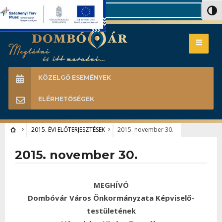
Search
Nagy 
KÖZELGŐ ESEMÉNYEK
ELÉRHETŐSÉGEK
2015. ÉVI ELŐTERJESZTÉSEK
2015. november 30.
2015. november 30.
MEGHÍVÓ
Dombóvár Város Önkormányzata Képviselő-
testületének