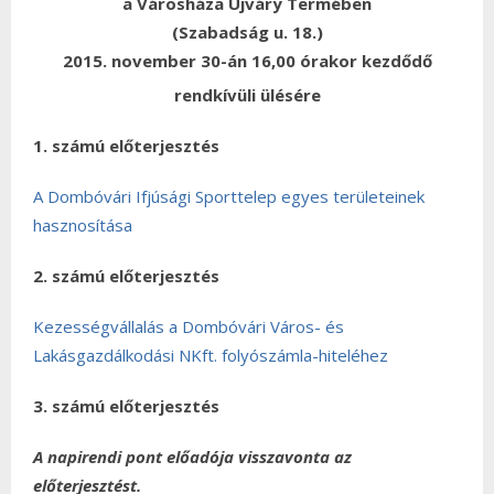
a Városháza Ujváry Termében
(Szabadság u. 18.)
2015. november 30-án 16,00 órakor kezdődő
rendkívüli ülésére
1. számú előterjesztés
A Dombóvári Ifjúsági Sporttelep egyes területeinek
hasznosítása
2. számú előterjesztés
Kezességvállalás a Dombóvári Város- és
Lakásgazdálkodási NKft. folyószámla-hiteléhez
3. számú előterjesztés
A napirendi pont előadója visszavonta az
előterjesztést.