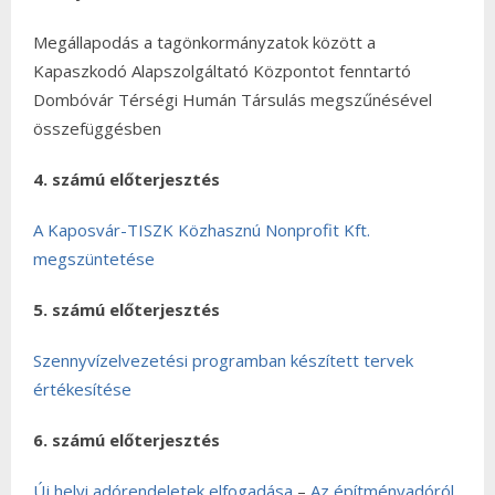
Megállapodás a tagönkormányzatok között a
Kapaszkodó Alapszolgáltató Központot fenntartó
Dombóvár Térségi Humán Társulás megszűnésével
összefüggésben
4. számú előterjesztés
A Kaposvár-TISZK Közhasznú Nonprofit Kft.
megszüntetése
5. számú előterjesztés
Szennyvízelvezetési programban készített tervek
értékesítése
6. számú előterjesztés
Új helyi adórendeletek elfogadása
–
Az építményadóról