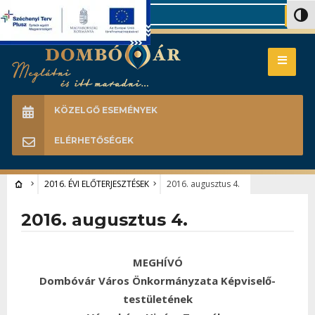
Search
Nagy 
KÖZELGŐ ESEMÉNYEK
ELÉRHETŐSÉGEK
2016. ÉVI ELŐTERJESZTÉSEK
2016. augusztus 4.
2016. augusztus 4.
MEGHÍVÓ
Dombóvár Város Önkormányzata Képviselő-
testületének