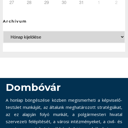
27
28
29
30
31
1
2
Archívum
Dombóvár
A honlap böngészése közben megismerheti a képviselő-
testület munkáját, az általunk meghatározott stratégiákat,
az ez alapján folyó munkát, a polgármesteri hivatal
szervezeti felépítését, a városi intézményeket, a civil- és