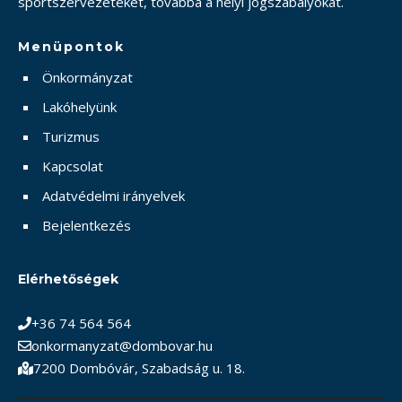
sportszervezeteket, továbbá a helyi jogszabályokat.
Menüpontok
Önkormányzat
Lakóhelyünk
Turizmus
Kapcsolat
Adatvédelmi irányelvek
Bejelentkezés
Elérhetőségek
+36 74 564 564
onkormanyzat@dombovar.hu
7200 Dombóvár, Szabadság u. 18.