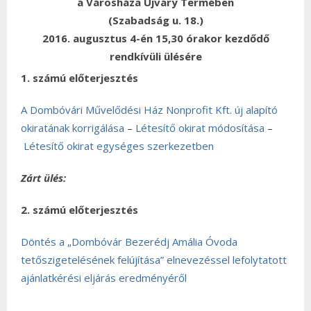
a Városháza Ujváry Termében
(Szabadság u. 18.)
2016. augusztus 4-én 15,30 órakor kezdődő
rendkívüli ülésére
1. számú előterjesztés
A Dombóvári Művelődési Ház Nonprofit Kft. új alapító
okiratának korrigálása
–
Létesítő okirat módosítása
–
Létesítő okirat egységes szerkezetben
Zárt ülés:
2. számú előterjesztés
Döntés a „Dombóvár Bezerédj Amália Óvoda
tetőszigetelésének felújítása” elnevezéssel lefolytatott
ajánlatkérési eljárás eredményéről