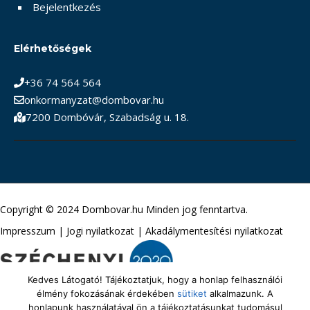
Bejelentkezés
Elérhetőségek
+36 74 564 564
onkormanyzat@dombovar.hu
7200 Dombóvár, Szabadság u. 18.
Copyright © 2024 Dombovar.hu Minden jog fenntartva.
Impresszum
|
Jogi nyilatkozat
|
Akadálymentesítési nyilatkozat
Kedves Látogató! Tájékoztatjuk, hogy a honlap felhasználói
élmény fokozásának érdekében
sütiket
alkalmazunk. A
honlapunk használatával ön a tájékoztatásunkat tudomásul