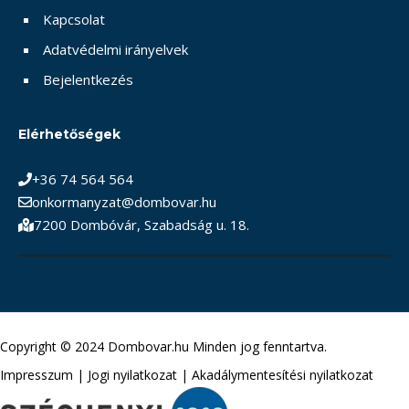
Kapcsolat
Adatvédelmi irányelvek
Bejelentkezés
Elérhetőségek
+36 74 564 564
onkormanyzat@dombovar.hu
7200 Dombóvár, Szabadság u. 18.
Copyright © 2024 Dombovar.hu Minden jog fenntartva.
Impresszum
|
Jogi nyilatkozat
|
Akadálymentesítési nyilatkozat