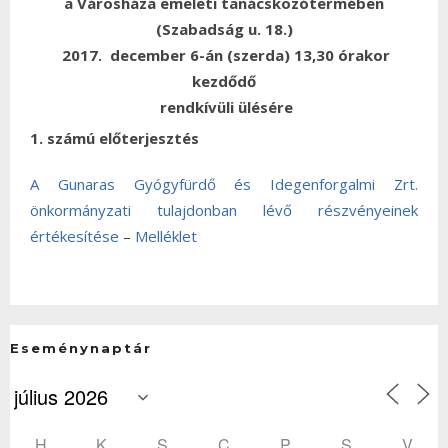
a Városháza emeleti tanácskozótermében
(Szabadság u. 18.)
2017. december 6-án (szerda) 13,30 órakor
kezdődő
rendkívüli ülésére
1. számú előterjesztés
A Gunaras Gyógyfürdő és Idegenforgalmi Zrt.
önkormányzati tulajdonban lévő részvényeinek
értékesítése
–
Melléklet
Eseménynaptár
H
K
S
C
P
S
V