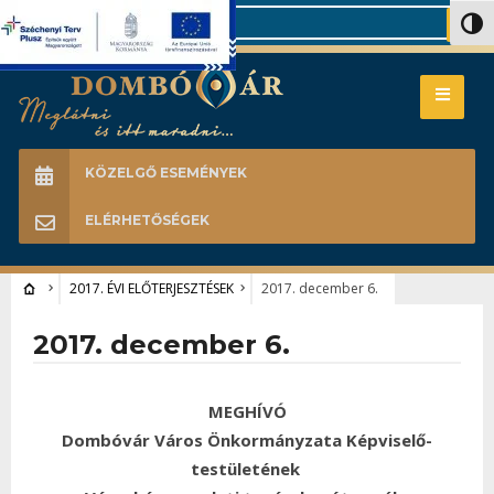
Search
Nagy 
KÖZELGŐ ESEMÉNYEK
ELÉRHETŐSÉGEK
2017. ÉVI ELŐTERJESZTÉSEK
2017. december 6.
2017. december 6.
MEGHÍVÓ
Dombóvár Város Önkormányzata Képviselő-
testületének