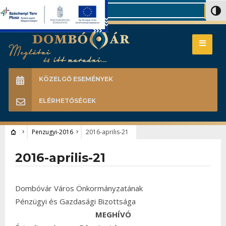
Search
Nagy 
KÖZELGŐ ESEMÉNYEK
ELÉRHETŐSÉGEK
Penzugyi-2016
2016-aprilis-21
2016-aprilis-21
Dombóvár Város Önkormányzatának
Pénzügyi és Gazdasági Bizottsága
MEGHÍVÓ