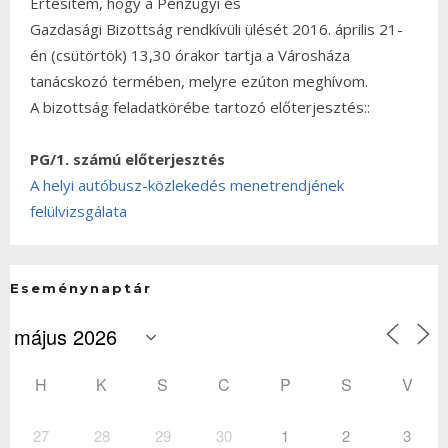
Értesítem, hogy a Pénzügyi és
Gazdasági Bizottság rendkívüli ülését 2016. április 21-
én (csütörtök) 13,30 órakor tartja a Városháza
tanácskozó termében, melyre ezúton meghívom.
A bizottság feladatkörébe tartozó előterjesztés::
PG/1. számú előterjesztés
A helyi autóbusz-közlekedés menetrendjének
felülvizsgálata
Eseménynaptár
H
K
S
C
P
S
V
27
28
29
30
1
2
3