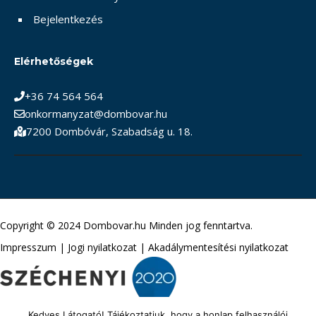
Bejelentkezés
Elérhetőségek
+36 74 564 564
onkormanyzat@dombovar.hu
7200 Dombóvár, Szabadság u. 18.
Copyright © 2024 Dombovar.hu Minden jog fenntartva.
Impresszum
|
Jogi nyilatkozat
|
Akadálymentesítési nyilatkozat
Kedves Látogató! Tájékoztatjuk, hogy a honlap felhasználói