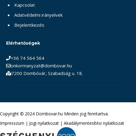
Kapcsolat
Adatvédelmi irányelvek
Bejelentkezés
Elérhetőségek
+36 74 564 564
onkormanyzat@dombovar.hu
7200 Dombóvár, Szabadság u. 18.
Copyright © 2024 Dombovar.hu Minden jog fenntartva.
Impresszum
|
Jogi nyilatkozat
|
Akadálymentesítési nyilatkozat