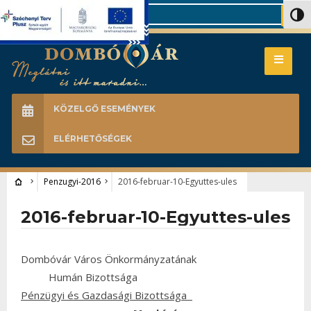
Search
Nagy 
KÖZELGŐ ESEMÉNYEK
ELÉRHETŐSÉGEK
Penzugyi-2016
2016-februar-10-Egyuttes-ules
2016-februar-10-Egyuttes-ules
Dombóvár Város Önkormányzatának
Humán Bizottsága
Pénzügyi és Gazdasági Bizottsága