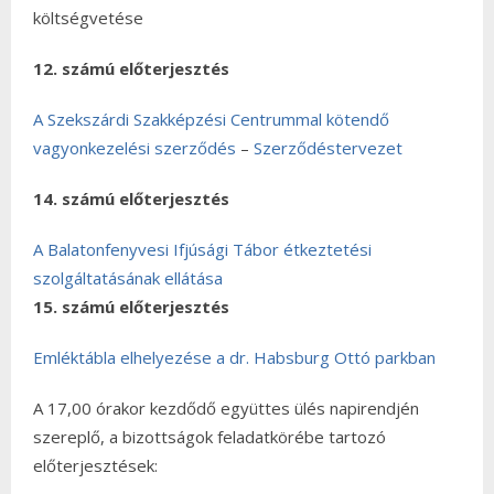
költségvetése
12. számú előterjesztés
A Szekszárdi Szakképzési Centrummal kötendő
vagyonkezelési szerződés
–
Szerződéstervezet
14. számú előterjesztés
A Balatonfenyvesi Ifjúsági Tábor étkeztetési
szolgáltatásának ellátása
15. számú előterjesztés
Emléktábla elhelyezése a dr. Habsburg Ottó parkban
A 17,00 órakor kezdődő együttes ülés napirendjén
szereplő, a bizottságok feladatkörébe tartozó
előterjesztések: