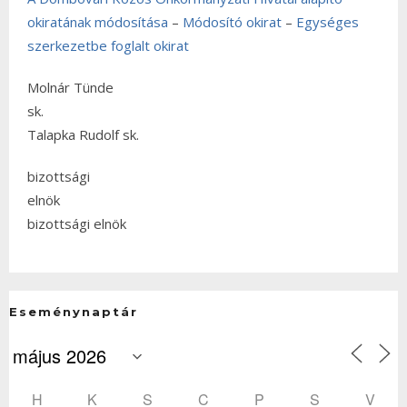
okiratának módosítása
–
Módosító okirat
–
Egységes
szerkezetbe foglalt okirat
Molnár Tünde
sk.
Talapka Rudolf sk.
bizottsági
elnö
bizottsági elnök
Eseménynaptár
H
K
S
C
P
S
V