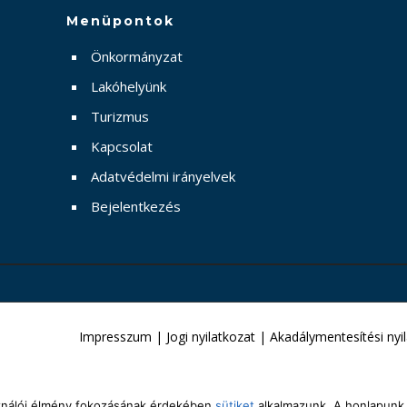
Menüpontok
Önkormányzat
Lakóhelyünk
Turizmus
Kapcsolat
Adatvédelmi irányelvek
Bejelentkezés
Impresszum
|
Jogi nyilatkozat
|
Akadálymentesítési nyi
sználói élmény fokozásának érdekében
sütiket
alkalmazunk. A honlapunk 