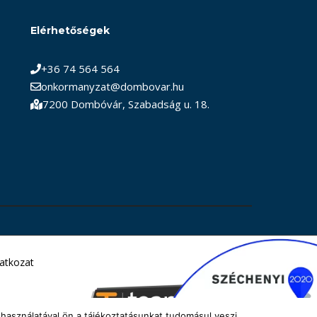
Elérhetőségek
+36 74 564 564
onkormanyzat@dombovar.hu
7200 Dombóvár, Szabadság u. 18.
latkozat
használatával ön a tájékoztatásunkat tudomásul veszi.