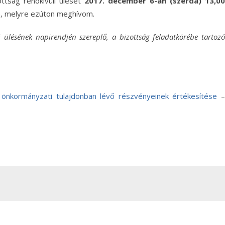
ttság rendkívüli ülését
2017. december 6-án (szerda) 13,00
n, melyre ezúton meghívom.
i ülésének napirendjén szereplő, a bizottság feladatkörébe tartozó
önkormányzati tulajdonban lévő részvényeinek értékesítése