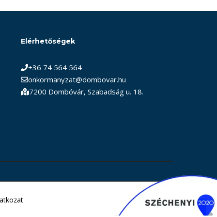
Elérhetőségek
+36 74 564 564
onkormanyzat@dombovar.hu
7200 Dombóvár, Szabadság u. 18.
latkozat