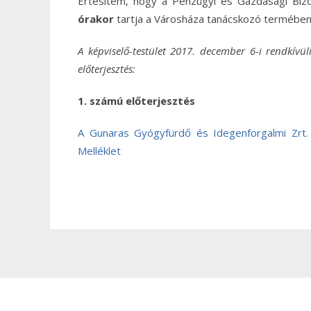
Értesítem, hogy a Pénzügyi és Gazdasági Bizo
órakor
tartja a Városháza tanácskozó termébe
A képviselő-testület 2017. december 6-i rendkívül
előterjesztés:
1. számú előterjesztés
A Gunaras Gyógyfürdő és Idegenforgalmi Zrt. 
Melléklet