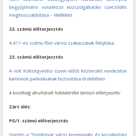
begyűjtésére vonatkozó közszolgáltatási szerződés
meghosszabbítása
–
Melléklet
22. számú előterjesztés
A 611-es számú főút városi szakaszának felújítása
23. számú előterjesztés
A volt Költségvetési Üzem előtti közterület rendezése
kamionok parkolásának biztosítása érdekében
A bizottság átruházott hatáskörébe tartozó előterjesztés:
Zárt ülés:
PG/1. számú előterjesztés
Döntés a “Dombóvár város kommunális és közvilágítási