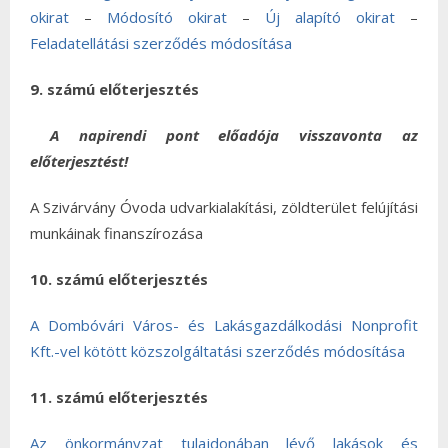
okirat
–
Módosító okirat
–
Új alapító okirat
–
Feladatellátási szerződés módosítása
9. számú előterjesztés
A napirendi pont előadója visszavonta az
előterjesztést!
A Szivárvány Óvoda udvarkialakítási, zöldterület felújítási
munkáinak finanszírozása
10. számú előterjesztés
A Dombóvári Város- és Lakásgazdálkodási Nonprofit
Kft.-vel kötött közszolgáltatási szerződés módosítása
11. számú előterjesztés
Az önkormányzat tulajdonában lévő lakások és