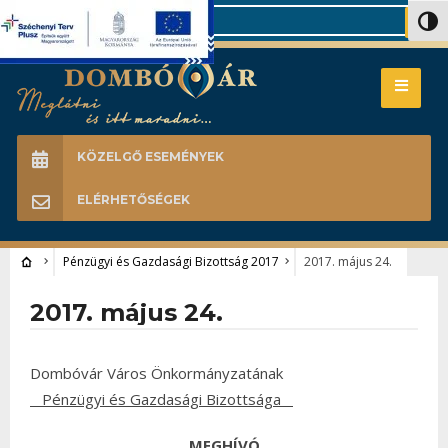
Search
Nagy 
KÖZELGŐ ESEMÉNYEK
ELÉRHETŐSÉGEK
Pénzügyi és Gazdasági Bizottság 2017
2017. május 24.
2017. május 24.
Dombóvár Város Önkormányzatának
Pénzügyi és Gazdasági Bizottsága
MEGHÍVÓ