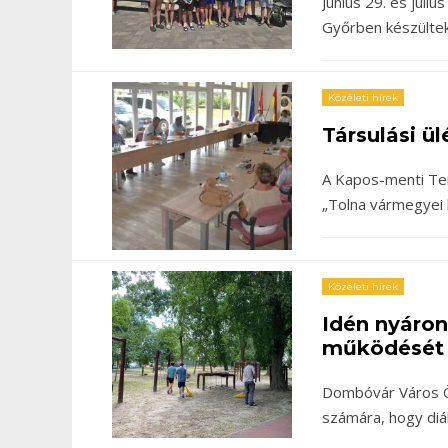
Június 29. és júli
Győrben készülte
Közéleti hírek
Társulási ül
A Kapos-menti Ter
„Tolna vármegyei
Közéleti hírek
Idén nyáro
működését
Dombóvár Város Ön
számára, hogy di