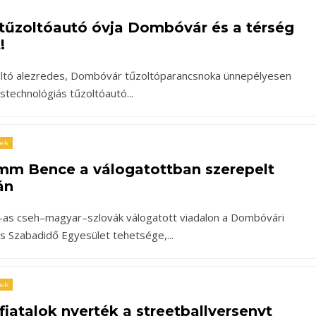
tűzoltóautó óvja Dombóvár és a térség
!
oltó alezredes, Dombóvár tűzoltóparancsnoka ünnepélyesen
cstechnológiás tűzoltóautó
...
rek
mm Bence a válogatottban szerepelt
án
-as cseh–magyar–szlovák válogatott viadalon a Dombóvári
 és Szabadidő Egyesület tehetsége,
...
rek
iatalok nyerték a streetballversenyt