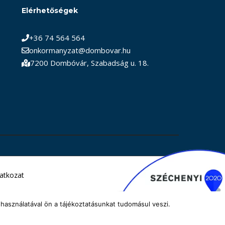
Elérhetőségek
+36 74 564 564
onkormanyzat@dombovar.hu
7200 Dombóvár, Szabadság u. 18.
latkozat
használatával ön a tájékoztatásunkat tudomásul veszi.