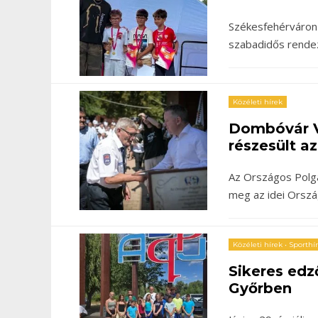
Székesfehérváron
szabadidős rende
Közéleti hírek
Dombóvár V
részesült a
Az Országos Polgá
meg az idei Orszá
Közéleti hírek
•
Sporthí
Sikeres edz
Győrben