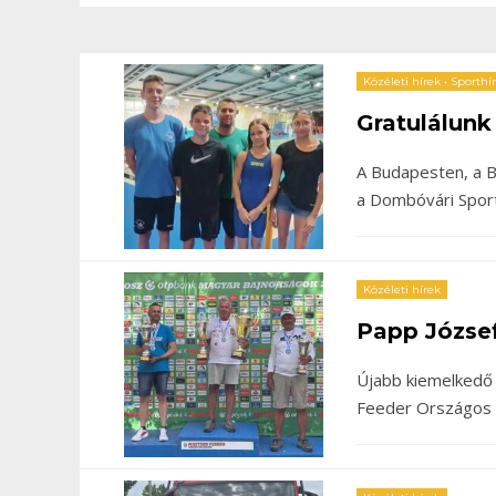
Közéleti hírek
•
Sporthí
Gratulálunk
A Budapesten, a
a Dombóvári Sport
Közéleti hírek
Papp József
Újabb kiemelkedő 
Feeder Országos 