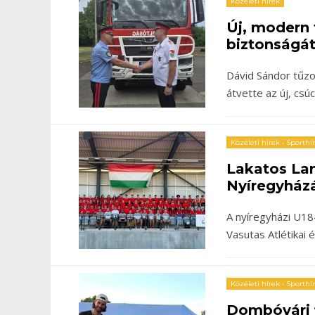
Közéleti hírek
Új, modern 
biztonságát
Dávid Sándor tűz
átvette az új, csú
Közéleti hírek
•
Sporthí
Lakatos La
Nyíregyház
A nyíregyházi U18
Vasutas Atlétikai
Közéleti hírek
•
Sporthí
Dombóvári f