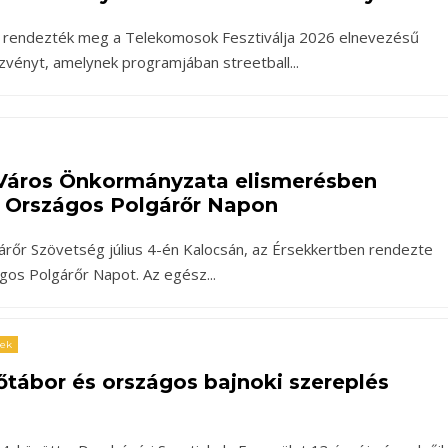
 rendezték meg a Telekomosok Fesztiválja 2026 elnevezésű
zvényt, amelynek programjában streetball
...
áros Önkormányzata elismerésben
z Országos Polgárőr Napon
rőr Szövetség július 4-én Kalocsán, az Érsekkertben rendezte
gos Polgárőr Napot. Az egész
...
rek
őtábor és országos bajnoki szereplés