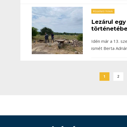
Közéleti hírek
Lezárul egy
történetéb
Idén már a 13. sz
ismét Berta Adriá
1
2