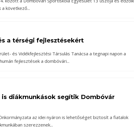
us 4. között a Dombóvári Sportiskola Egyesület 13 úszója és edzőik
k a következő
...
és a térségi fejlesztésekért
ület- és Vidékfejlesztési Társulás Tanácsa a tegnapi napon a
 humán fejlesztések a dombóvári
...
n is diákmunkások segítik Dombóvár
kormányzata az idei nyáron is lehetőséget biztosít a fiatalok
ákmunkában szerezzenek
...