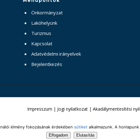
Menüpontok
Önkormányzat
Lakóhelyünk
Turizmus
Kapcsolat
Adatvédelmi irányelvek
Bejelentkezés
Impresszum
|
Jogi nyilatkozat
|
Akadálymentesítési nyi
sználói élmény fokozásának érdekében
sütiket
alkalmazunk. A honlapunk 
Elfogadom
Elutasítás