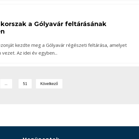
 korszak a Gólyavár feltárásának
en
ezonját kezdte meg a Gólyavár régészeti feltárása, amelyet
n vezet. Az idei év egyben
...
…
51
Következő