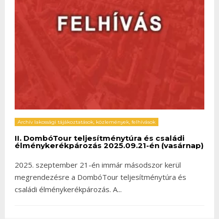
Archív lakossági tájákoztatások, közlemények, felhívások
II. DombóTour teljesítménytúra és családi
élménykerékpározás 2025.09.21-én (vasárnap)
2025. szeptember 21-én immár másodszor kerül
megrendezésre a DombóTour teljesítménytúra és
családi élménykerékpározás. A
...