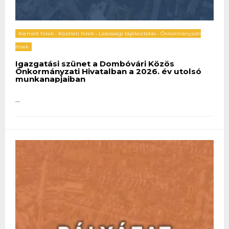
Kiemelt hírek
•
Közéleti hírek
•
Lakossági tájékoztatás
•
Önkormányzati
hírek
Igazgatási szünet a Dombóvári Közös
Önkormányzati Hivatalban a 2026. év utolsó
munkanapjaiban
...