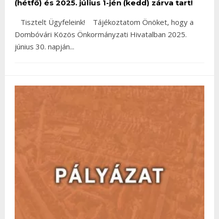
(hétfő) és 2025. július 1-jén (kedd) zárva tart!
Tisztelt Ügyfeleink! Tájékoztatom Önöket, hogy a
Dombóvári Közös Önkormányzati Hivatalban 2025.
június 30. napján
...