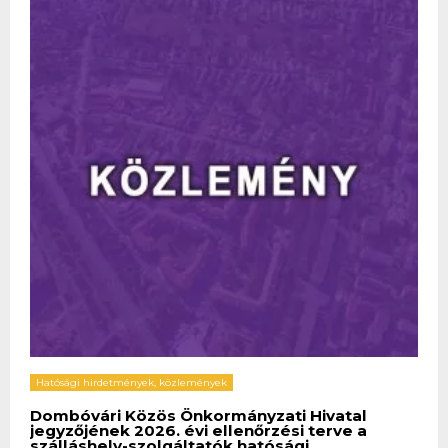
Hatósági hirdetmények, közlemények
Dombóvári Közös Önkormányzati Hivatal
jegyzőjének 2026. évi ellenőrzési terve a
szálláshely-szolgáltatók hatósági