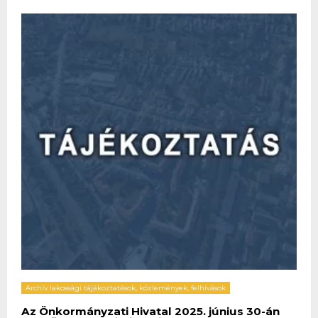
Archív lakossági tájákoztatások, közlemények, felhívások
Az Önkormányzati Hivatal 2025. június 30-án