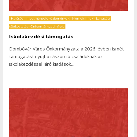
Hatósági hirdetmények, közlemények
•
Kiemelt hírek
•
Lakossági
tájékoztatás
•
Önkormányzati hírek
Iskolakezdési támogatás
Dombóvár Város Önkormányzata a 2026. évben ismét
támogatást nyújt a rászoruló családoknak az
iskolakezdéssel járó kiadások
...