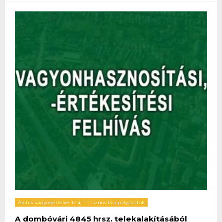
Archív vagyonértékesítési, - hasznosítási pályázatok
A dombóvári 4845 hrsz. telekalakításából