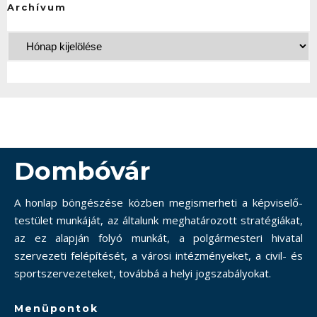
Archívum
Dombóvár
A honlap böngészése közben megismerheti a képviselő-
testület munkáját, az általunk meghatározott stratégiákat,
az ez alapján folyó munkát, a polgármesteri hivatal
szervezeti felépítését, a városi intézményeket, a civil- és
sportszervezeteket, továbbá a helyi jogszabályokat.
Menüpontok