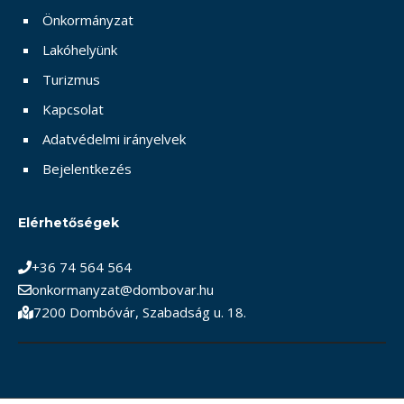
Önkormányzat
Lakóhelyünk
Turizmus
Kapcsolat
Adatvédelmi irányelvek
Bejelentkezés
Elérhetőségek
+36 74 564 564
onkormanyzat@dombovar.hu
7200 Dombóvár, Szabadság u. 18.