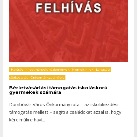
Hatósági hirdetmények, közlemények
•
Kiemelt hírek
•
Lakossági
tájékoztatás
•
Önkormányzati hírek
Bérletvásárlási támogatás iskoláskorú
gyermekek számára
Dombóvár Város Önkormányzata – az iskolakezdési
támogatás mellett – segíti a családokat azzal is, hogy
kérelmükre havi
...