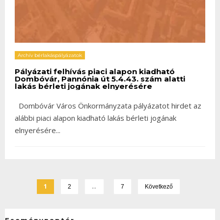
Archív bérlakáspályázatok
Pályázati felhívás piaci alapon kiadható
Dombóvár, Pannónia út 5.4.43. szám alatti
lakás bérleti jogának elnyerésére
Dombóvár Város Önkormányzata pályázatot hirdet az
alábbi piaci alapon kiadható lakás bérleti jogának
elnyerésére
...
1
…
2
7
Következő
Eseménynaptár