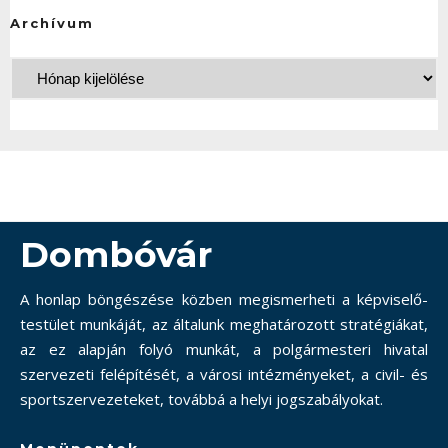
Archívum
Dombóvár
A honlap böngészése közben megismerheti a képviselő-
testület munkáját, az általunk meghatározott stratégiákat,
az ez alapján folyó munkát, a polgármesteri hivatal
szervezeti felépítését, a városi intézményeket, a civil- és
sportszervezeteket, továbbá a helyi jogszabályokat.