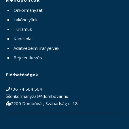
Menüpontok
Önkormányzat
Lakóhelyünk
Turizmus
Kapcsolat
Adatvédelmi irányelvek
Bejelentkezés
Elérhetőségek
+36 74 564 564
onkormanyzat@dombovar.hu
7200 Dombóvár, Szabadság u. 18.