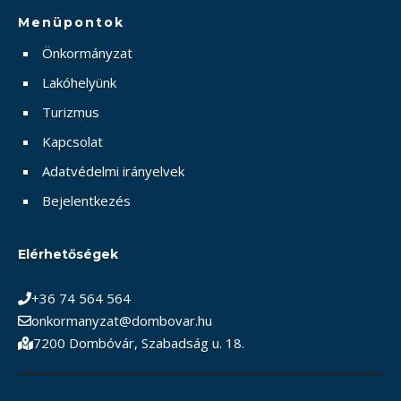
Menüpontok
Önkormányzat
Lakóhelyünk
Turizmus
Kapcsolat
Adatvédelmi irányelvek
Bejelentkezés
Elérhetőségek
+36 74 564 564
onkormanyzat@dombovar.hu
7200 Dombóvár, Szabadság u. 18.