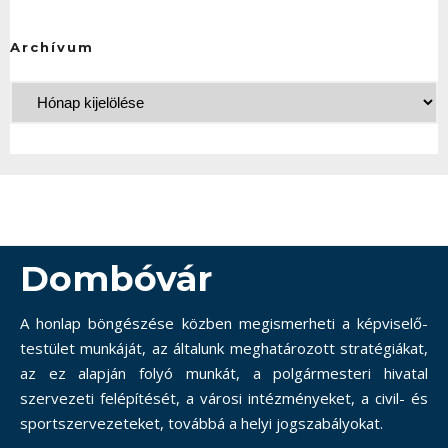
Archívum
Dombóvár
A honlap böngészése közben megismerheti a képviselő-
testület munkáját, az általunk meghatározott stratégiákat,
az ez alapján folyó munkát, a polgármesteri hivatal
szervezeti felépítését, a városi intézményeket, a civil- és
sportszervezeteket, továbbá a helyi jogszabályokat.