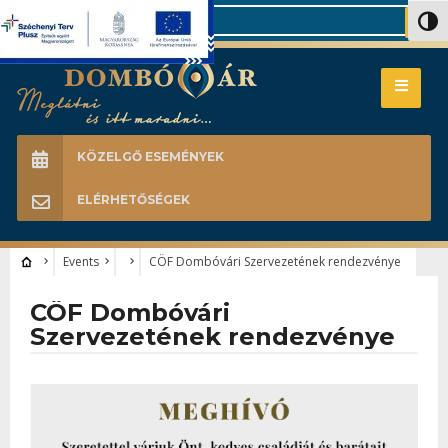
Search
Nagy 
KÖZELGŐ ESEMÉNYEK
ELÉRHETŐSÉGEK
Events
CÖF Dombóvári Szervezetének rendezvénye
CÖF Dombóvári
Szervezetének rendezvénye