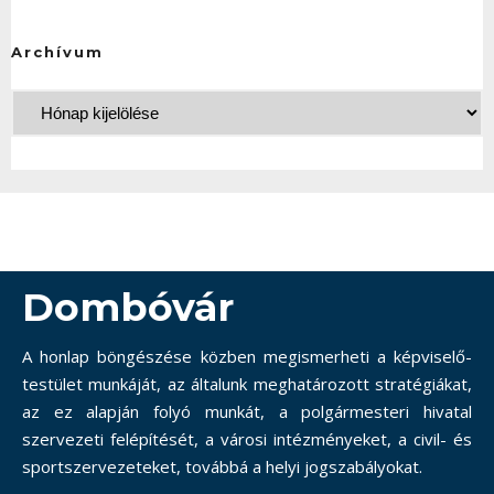
Archívum
Dombóvár
A honlap böngészése közben megismerheti a képviselő-
testület munkáját, az általunk meghatározott stratégiákat,
az ez alapján folyó munkát, a polgármesteri hivatal
szervezeti felépítését, a városi intézményeket, a civil- és
sportszervezeteket, továbbá a helyi jogszabályokat.