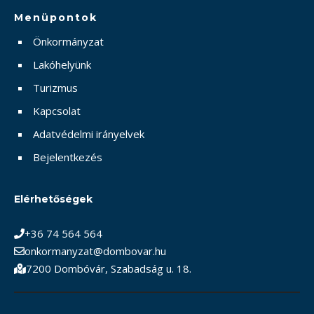
Menüpontok
Önkormányzat
Lakóhelyünk
Turizmus
Kapcsolat
Adatvédelmi irányelvek
Bejelentkezés
Elérhetőségek
+36 74 564 564
onkormanyzat@dombovar.hu
7200 Dombóvár, Szabadság u. 18.