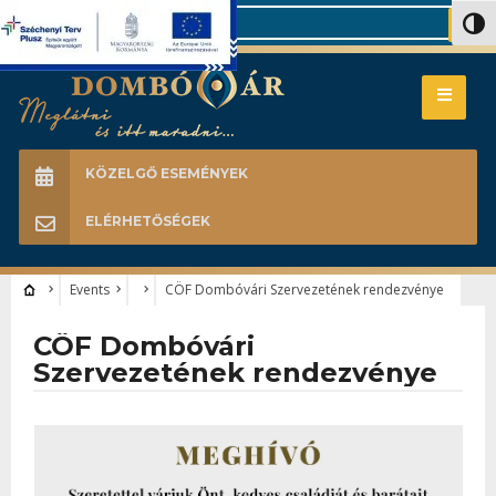
Search
Nagy 
KÖZELGŐ ESEMÉNYEK
ELÉRHETŐSÉGEK
Events
CÖF Dombóvári Szervezetének rendezvénye
CÖF Dombóvári
Szervezetének rendezvénye