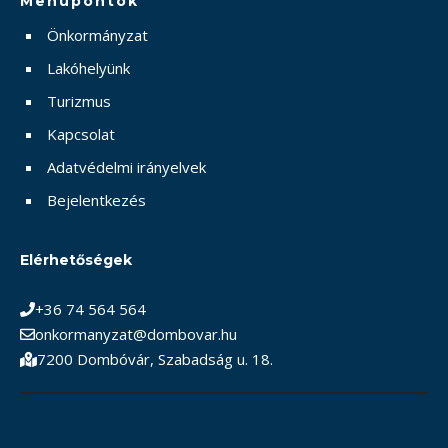
Menüpontok
Önkormányzat
Lakóhelyünk
Turizmus
Kapcsolat
Adatvédelmi irányelvek
Bejelentkezés
Elérhetőségek
+36 74 564 564
onkormanyzat@dombovar.hu
7200 Dombóvár, Szabadság u. 18.