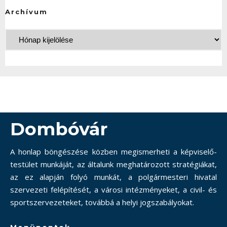
Archívum
Dombóvár
A honlap böngészése közben megismerheti a képviselő-
testület munkáját, az általunk meghatározott stratégiákat,
az ez alapján folyó munkát, a polgármesteri hivatal
szervezeti felépítését, a városi intézményeket, a civil- és
sportszervezeteket, továbbá a helyi jogszabályokat.