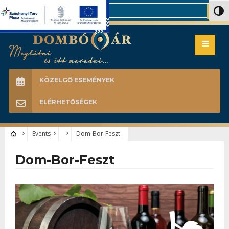
Search
Nagy 
KÖZELGŐ ESEMÉNYEK
ELÉRHETŐSÉGEK
Events
Dom-Bor-Feszt
Dom-Bor-Feszt