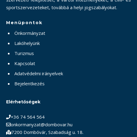
sportszervezeteket, továbbá a helyi jogszabályokat.
Menüpontok
Önkormányzat
Lakóhelyünk
Turizmus
Kapcsolat
Adatvédelmi irányelvek
Bejelentkezés
Elérhetőségek
+36 74 564 564
onkormanyzat@dombovar.hu
7200 Dombóvár, Szabadság u. 18.