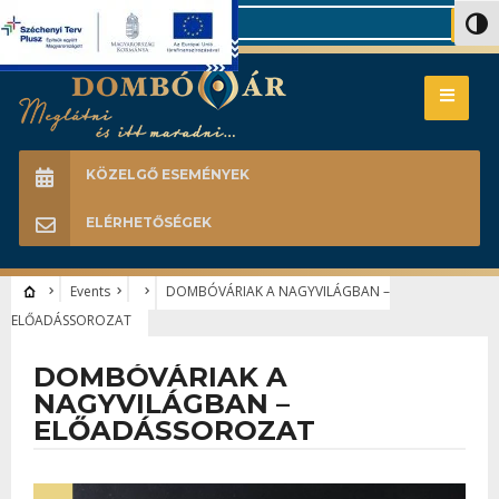
Search
Nagy 
KÖZELGŐ ESEMÉNYEK
ELÉRHETŐSÉGEK
Events
DOMBÓVÁRIAK A NAGYVILÁGBAN –
ELŐADÁSSOROZAT
DOMBÓVÁRIAK A
NAGYVILÁGBAN –
ELŐADÁSSOROZAT