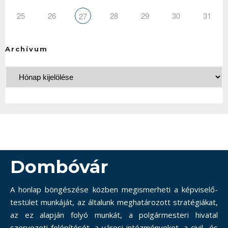
25
26
28
29
30
31
27
Archívum
Dombóvár
A honlap böngészése közben megismerheti a képviselő-
testület munkáját, az általunk meghatározott stratégiákat,
az ez alapján folyó munkát, a polgármesteri hivatal
szervezeti felépítését, a városi intézményeket, a civil- és