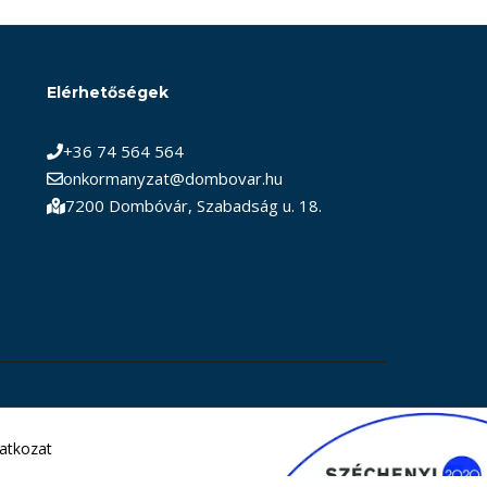
Elérhetőségek
+36 74 564 564
onkormanyzat@dombovar.hu
7200 Dombóvár, Szabadság u. 18.
latkozat