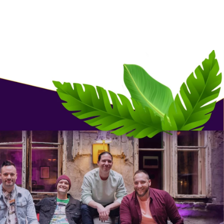
dar
iCalendar
Office 365