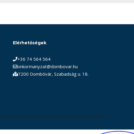
Elérhetőségek
+36 74 564 564
onkormanyzat@dombovar.hu
7200 Dombóvár, Szabadság u. 18.