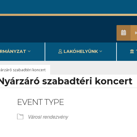
RMÁNYZAT
LAKÓHELYÜNK
árzáró szabadtéri koncert
yárzáró szabadtéri koncert
EVENT TYPE
Városi rendezvény