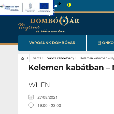
Városunk Dombóvár
VÁROSUNK DOMBÓVÁR
ÖNKO
Events
Városi rendezvény
Kelemen kabátban – Ny
Kelemen kabátban – N
WHEN
27/08/2021
19:00 - 23:00