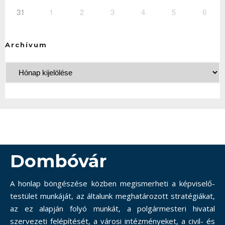
31
1
2
3
4
5
6
Archívum
Dombóvár
A honlap böngészése közben megismerheti a képviselő-
testület munkáját, az általunk meghatározott stratégiákat,
az ez alapján folyó munkát, a polgármesteri hivatal
szervezeti felépítését, a városi intézményeket, a civil- és