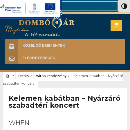
Search
Nagy 
KÖZELGŐ ESEMÉNYEK
ELÉRHETŐSÉGEK
Events
Városi rendezvény
Kelemen kabátban – Nyárzáró
szabadtéri koncert
Kelemen kabátban – Nyárzáró
szabadtéri koncert
WHEN