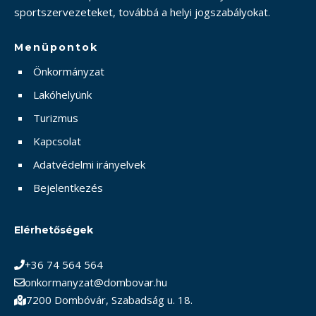
sportszervezeteket, továbbá a helyi jogszabályokat.
Menüpontok
Önkormányzat
Lakóhelyünk
Turizmus
Kapcsolat
Adatvédelmi irányelvek
Bejelentkezés
Elérhetőségek
+36 74 564 564
onkormanyzat@dombovar.hu
7200 Dombóvár, Szabadság u. 18.