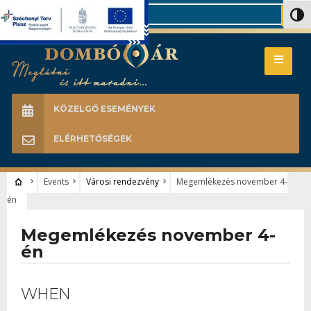
Search
Nagy 
KÖZELGŐ ESEMÉNYEK
ELÉRHETŐSÉGEK
Events
Városi rendezvény
Megemlékezés november 4-
én
Megemlékezés november 4-
én
WHEN