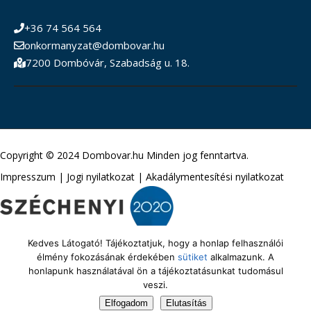
+36 74 564 564
onkormanyzat@dombovar.hu
7200 Dombóvár, Szabadság u. 18.
Copyright © 2024 Dombovar.hu Minden jog fenntartva.
Impresszum
|
Jogi nyilatkozat
|
Akadálymentesítési nyilatkozat
Kedves Látogató! Tájékoztatjuk, hogy a honlap felhasználói
élmény fokozásának érdekében
sütiket
alkalmazunk. A
honlapunk használatával ön a tájékoztatásunkat tudomásul
veszi.
Elfogadom
Elutasítás