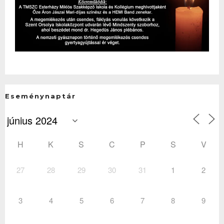
Eseménynaptár
H
K
S
C
P
S
V
27
28
29
30
31
1
2
3
4
5
6
7
8
9