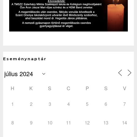
Eseménynaptár
H
K
S
C
P
S
V
1
2
3
4
5
6
7
8
9
10
11
12
13
14