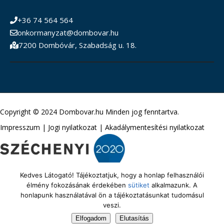
+36 74 564 564
onkormanyzat@dombovar.hu
7200 Dombóvár, Szabadság u. 18.
Copyright © 2024 Dombovar.hu Minden jog fenntartva.
Impresszum
|
Jogi nyilatkozat
|
Akadálymentesítési nyilatkozat
Kedves Látogató! Tájékoztatjuk, hogy a honlap felhasználói
élmény fokozásának érdekében
sütiket
alkalmazunk. A
honlapunk használatával ön a tájékoztatásunkat tudomásul
veszi.
Elfogadom
Elutasítás