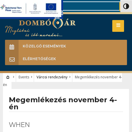
Search
Nagy 
KÖZELGŐ ESEMÉNYEK
ELÉRHETŐSÉGEK
Events
Városi rendezvény
Megemlékezés november 4-
én
Megemlékezés november 4-
én
WHEN