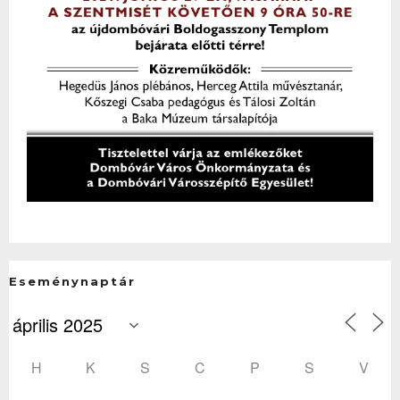
Eseménynaptár
H
K
S
C
P
S
V