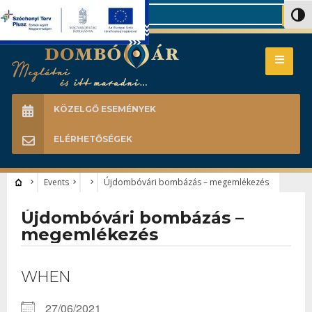
Search
Nagy 
KÖZELGŐ ESEMÉNYEK
ELÉRHETŐSÉGEK
Events
Újdombóvári bombázás – megemlékezés
Újdombóvári bombázás –
megemlékezés
WHEN
27/06/2021