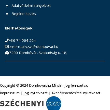
Adatvédelmi irányelvek
Bejelentkezés
Elérhetőségek
+36 74 564 564
onkormanyzat@dombovar.hu
7200 Dombóvár, Szabadság u. 18.
Copyright © 2024 Dombovar.hu Minden jog fenntartva.
Impresszum
|
Jogi nyilatkozat
|
Akadálymentesítési nyilatkozat