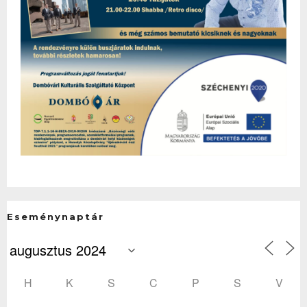
Eseménynaptár
H
K
S
C
P
S
V