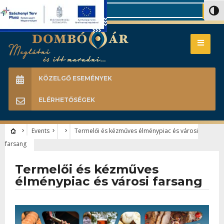
Search
Nagy 
KÖZELGŐ ESEMÉNYEK
ELÉRHETŐSÉGEK
Events
Termelői és kézműves élménypiac és városi
farsang
Termelői és kézműves
élménypiac és városi farsang