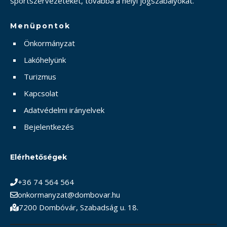
sportszervezeteket, továbbá a helyi jogszabályokat.
Menüpontok
Önkormányzat
Lakóhelyünk
Turizmus
Kapcsolat
Adatvédelmi irányelvek
Bejelentkezés
Elérhetőségek
+36 74 564 564
onkormanyzat@dombovar.hu
7200 Dombóvár, Szabadság u. 18.