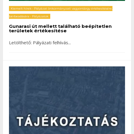
Kiemelt hírek
•
Pályázat önkormányzati vagyontárgy értékesítésére,
bérbeadására
•
Pályázatok
Gunarasi út mellett található beépítetlen
területek értékesítése
Letölthető: Pályázati felhívás
...