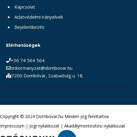
Kapcsolat
Adatvédelmi irányelvek
Bejelentkezés
Elérhetőségek
+36 74 564 564
onkormanyzat@dombovar.hu
7200 Dombóvár, Szabadság u. 18.
Copyright © 2024 Dombovar.hu Minden jog fenntartva.
Impresszum
|
Jogi nyilatkozat
|
Akadálymentesítési nyilatkozat