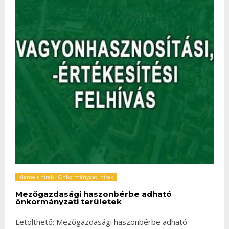
Kiemelt hírek
•
Önkormányzati hírek
Mezőgazdasági haszonbérbe adható
önkormányzati területek
Letölthető: Mezőgazdasági haszonbérbe adható