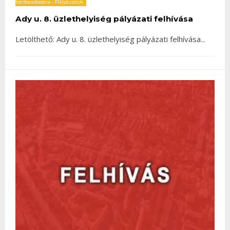
bérbeadására
•
Pályázatok
Ady u. 8. üzlethelyiség pályázati felhívása
Letölthető: Ady u. 8. üzlethelyiség pályázati felhívása
...