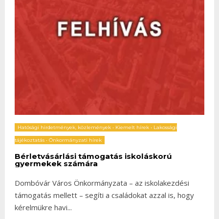
Hatósági hirdetmények, közlemények
•
Kiemelt hírek
•
Lakossági
tájékoztatás
•
Önkormányzati hírek
Bérletvásárlási támogatás iskoláskorú
gyermekek számára
Dombóvár Város Önkormányzata – az iskolakezdési
támogatás mellett – segíti a családokat azzal is, hogy
kérelmükre havi
...