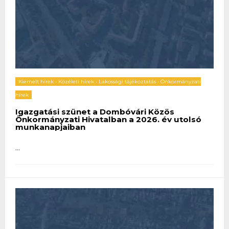
Kiemelt hírek
•
Közéleti hírek
•
Lakossági tájékoztatás
•
Önkormányzati
hírek
Igazgatási szünet a Dombóvári Közös
Önkormányzati Hivatalban a 2026. év utolsó
munkanapjaiban
...