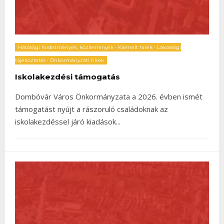
Hatósági hirdetmények, közlemények
•
Kiemelt hírek
•
Lakossági
tájékoztatás
•
Önkormányzati hírek
Iskolakezdési támogatás
Dombóvár Város Önkormányzata a 2026. évben ismét
támogatást nyújt a rászoruló családoknak az
iskolakezdéssel járó kiadások
...