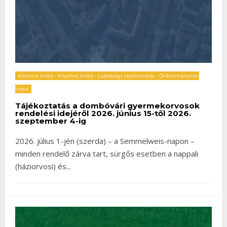
Kiemelt hírek
•
Közéleti hírek
•
Lakossági tájékoztatás
•
Önkormányzati
hírek
Tájékoztatás a dombóvári gyermekorvosok
rendelési idejéről 2026. június 15-től 2026.
szeptember 4-ig
2026. július 1-jén (szerda) – a Semmelweis-napon –
minden rendelő zárva tart, sürgős esetben a nappali
(háziorvosi) és
...