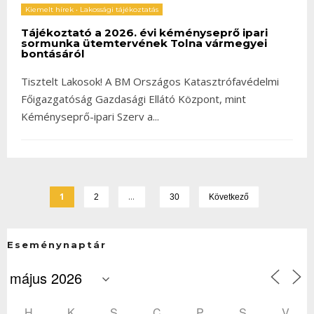
Kiemelt hírek
•
Lakossági tájékoztatás
Tájékoztató a 2026. évi kéményseprő ipari
sormunka ütemtervének Tolna vármegyei
bontásáról
Tisztelt Lakosok! A BM Országos Katasztrófavédelmi
Főigazgatóság Gazdasági Ellátó Központ, mint
Kéményseprő-ipari Szerv a
...
1
…
2
30
Következő
Eseménynaptár
H
K
S
C
P
S
V