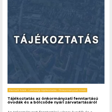
Kiemelt hírek
•
Lakossági tájékoztatás
•
Önkormányzati hírek
Tájékoztatás az önkormányzati fenntartású
óvodák és a bölcsőde nyári zárvatartásáról
Az önkormányzati fenntartású városi óvodák és a