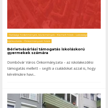
Hatósági hirdetmények, közlemények
•
Kiemelt hírek
•
Lakossági
tájékoztatás
•
Önkormányzati hírek
Bérletvásárlási támogatás iskoláskorú
gyermekek számára
Dombóvár Város Önkormányzata – az iskolakezdési
támogatás mellett – segíti a családokat azzal is, hogy
kérelmükre havi
...