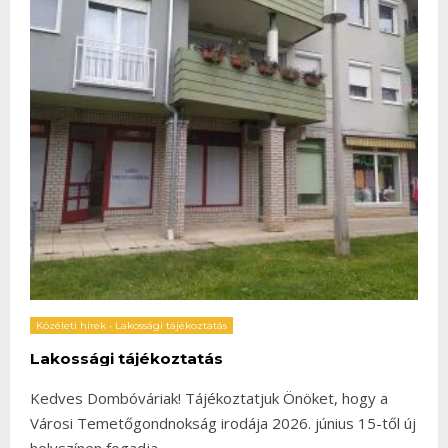
Közéleti hírek
•
Lakossági tájékoztatás
Lakossági tájékoztatás
Kedves Dombóváriak! Tájékoztatjuk Önöket, hogy a
Városi Temetőgondnokság irodája 2026. június 15-től új
helyszínen fogadja
...