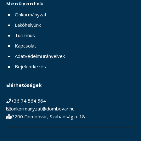
Menüpontok
Önkormányzat
Lakóhelyünk
Turizmus
Kapcsolat
Adatvédelmi irányelvek
Bejelentkezés
Elérhetőségek
+36 74 564 564
onkormanyzat@dombovar.hu
7200 Dombóvár, Szabadság u. 18.