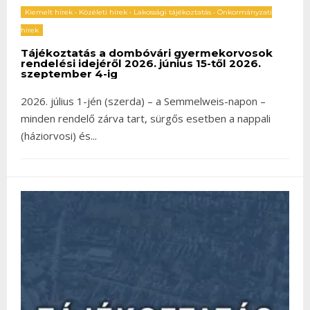
Kiemelt hírek
•
Közéleti hírek
•
Lakossági tájékoztatás
•
Önkormányzati
hírek
Tájékoztatás a dombóvári gyermekorvosok
rendelési idejéről 2026. június 15-től 2026.
szeptember 4-ig
2026. július 1-jén (szerda) – a Semmelweis-napon –
minden rendelő zárva tart, sürgős esetben a nappali
(háziorvosi) és
...