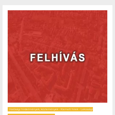
Hatósági hirdetmények, közlemények
•
Kiemelt hírek
•
Lakossági