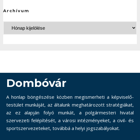
Archívum
Dombóvár
A honlap böngészése közben megismerheti a képviselő-
testület munkáját, az általunk meghatározott stratégiákat,
az ez alapján folyó munkát, a polgármesteri hivatal
szervezeti felépítését, a városi intézményeket, a civil- és
sportszervezeteket, továbbá a helyi jogszabályokat.