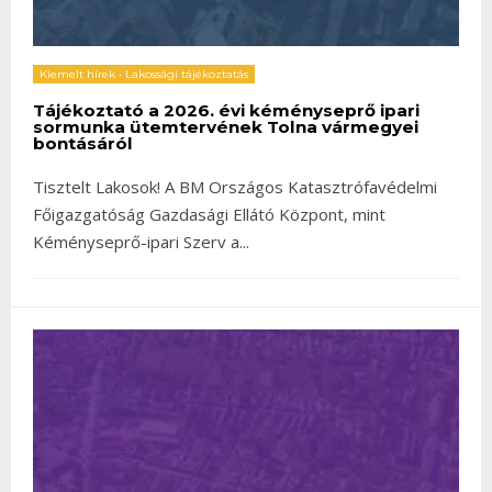
Kiemelt hírek
•
Lakossági tájékoztatás
Tájékoztató a 2026. évi kéményseprő ipari
sormunka ütemtervének Tolna vármegyei
bontásáról
Tisztelt Lakosok! A BM Országos Katasztrófavédelmi
Főigazgatóság Gazdasági Ellátó Központ, mint
Kéményseprő-ipari Szerv a
...