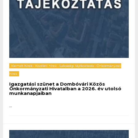
Kiemelt hírek
•
Közéleti hírek
•
Lakossági tájékoztatás
•
Önkormányzati
hírek
Igazgatási szünet a Dombóvári Közös
Önkormányzati Hivatalban a 2026. év utolsó
munkanapjaiban
...