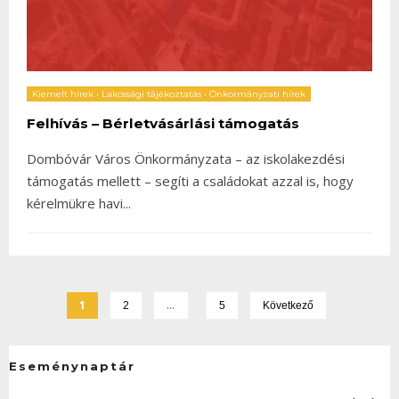
Kiemelt hírek
•
Lakossági tájékoztatás
•
Önkormányzati hírek
Felhívás – Bérletvásárlási támogatás
Dombóvár Város Önkormányzata – az iskolakezdési
támogatás mellett – segíti a családokat azzal is, hogy
kérelmükre havi
...
1
…
2
5
Következő
Eseménynaptár