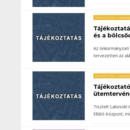
Kiemelt hírek
•
Lakosság
Tájékoztat
és a bölcső
Az önkormányzati 
tervezetten az al
Kiemelt hírek
•
Lakosság
Tájékoztató
ütemtervén
Tisztelt Lakosok
Ellátó Központ, m