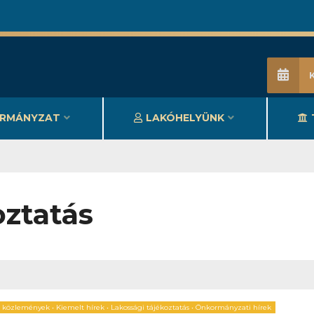
RMÁNYZAT
LAKÓHELYÜNK
oztatás
, közlemények
•
Kiemelt hírek
•
Lakossági tájékoztatás
•
Önkormányzati hírek