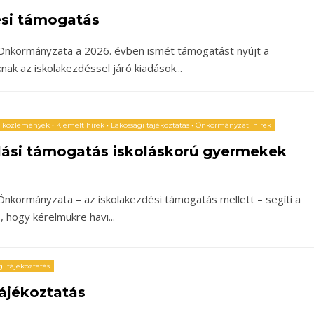
ési támogatás
nkormányzata a 2026. évben ismét támogatást nyújt a
nak az iskolakezdéssel járó kiadások
...
, közlemények
•
Kiemelt hírek
•
Lakossági tájékoztatás
•
Önkormányzati hírek
lási támogatás iskoláskorú gyermekek
kormányzata – az iskolakezdési támogatás mellett – segíti a
s, hogy kérelmükre havi
...
i tájékoztatás
ájékoztatás