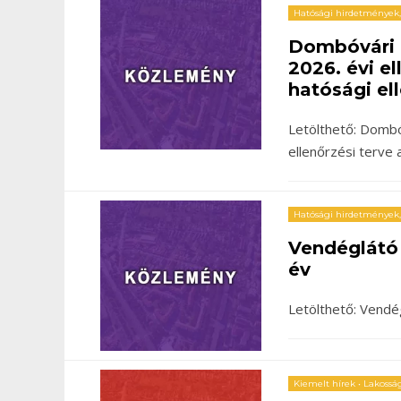
Hatósági hirdetmények
Dombóvári 
2026. évi el
hatósági el
Letölthető: Dombó
ellenőrzési terve 
Hatósági hirdetmények
Vendéglátó 
év
Letölthető: Vendég
Kiemelt hírek
•
Lakosság