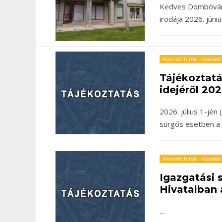
Kedves Dombóvári
irodája 2026. júni
Kiemelt hírek
•
Közéleti
Tájékoztat
idejéről 202
2026. július 1-jé
sürgős esetben a n
Kiemelt hírek
•
Közéleti
Igazgatási
Hivatalban 
...