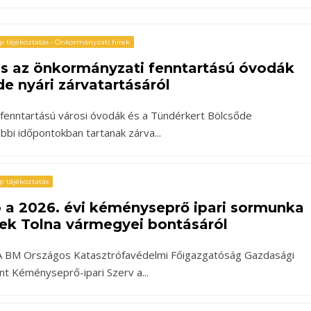
i tájékoztatás
•
Önkormányzati hírek
ás az önkormányzati fenntartású óvodák
de nyári zárvatartásáról
fenntartású városi óvodák és a Tündérkert Bölcsőde
ábbi időpontokban tartanak zárva
...
i tájékoztatás
 a 2026. évi kéményseprő ipari sormunka
ek Tolna vármegyei bontásáról
! A BM Országos Katasztrófavédelmi Főigazgatóság Gazdasági
int Kéményseprő-ipari Szerv a
...