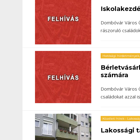
Iskolakezd
Dombóvár Város Ö
rászoruló családok
Hatósági hirdetmények
Bérletvásár
számára
Dombóvár Város Ön
családokat azzal i
Közéleti hírek
•
Lakosság
Lakossági t