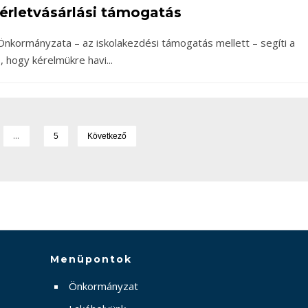
Bérletvásárlási támogatás
kormányzata – az iskolakezdési támogatás mellett – segíti a
s, hogy kérelmükre havi
...
…
5
Következő
Menüpontok
Önkormányzat