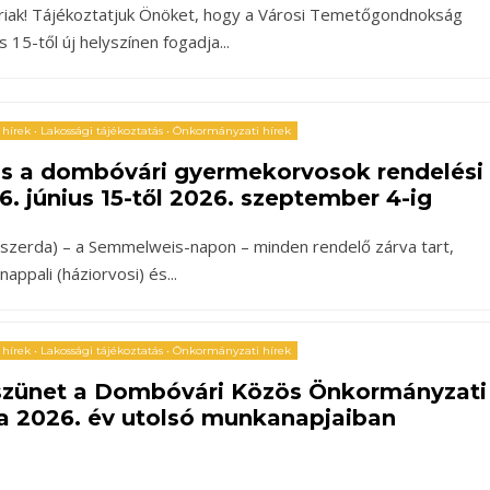
ak! Tájékoztatjuk Önöket, hogy a Városi Temetőgondnokság
us 15-től új helyszínen fogadja
...
 hírek
•
Lakossági tájékoztatás
•
Önkormányzati hírek
ás a dombóvári gyermekorvosok rendelési
6. június 15-től 2026. szeptember 4-ig
n (szerda) – a Semmelweis-napon – minden rendelő zárva tart,
appali (háziorvosi) és
...
 hírek
•
Lakossági tájékoztatás
•
Önkormányzati hírek
 szünet a Dombóvári Közös Önkormányzati
a 2026. év utolsó munkanapjaiban