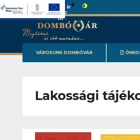
Városunk Dombóvár
VÁROSUNK DOMBÓVÁR
ÖNKO
Lakossági tájék
Hatósági hirdetmények