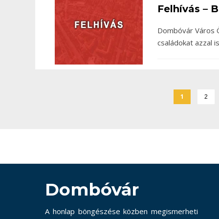
Felhívás – 
Dombóvár Város Ön
családokat azzal i
1
2
Dombóvár
A honlap böngészése közben megismerheti