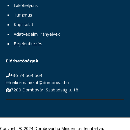
Lakóhelyünk
Turizmus
Kapcsolat
Adatvédelmi irányelvek
Bejelentkezés
Elérhetőségek
+36 74 564 564
onkormanyzat@dombovar.hu
7200 Dombóvár, Szabadság u. 18.
Copyright © 2024 Dombovar.hu Minden jog fenntartva.