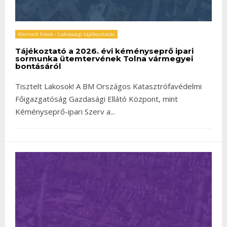
Kiemelt hírek
•
Lakossági tájékoztatás
Tájékoztató a 2026. évi kéményseprő ipari
sormunka ütemtervének Tolna vármegyei
bontásáról
Tisztelt Lakosok! A BM Országos Katasztrófavédelmi
Főigazgatóság Gazdasági Ellátó Központ, mint
Kéményseprő-ipari Szerv a
...