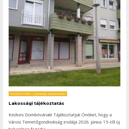
Közéleti hírek
•
Lakossági tájékoztatás
Lakossági tájékoztatás
Kedves Dombóváriak! Tájékoztatjuk Önöket, hogy a
Városi Temetőgondnokság irodája 2026. június 15-től új
helyszínen fogadja
...