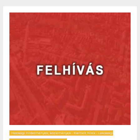
Hatósági hirdetmények, közlemények
•
Kiemelt hírek
•
Lakossági