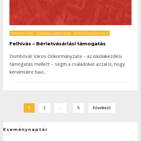
Kiemelt hírek
•
Lakossági tájékoztatás
•
Önkormányzati hírek
Felhívás – Bérletvásárlási támogatás
Dombóvár Város Önkormányzata – az iskolakezdési
támogatás mellett – segíti a családokat azzal is, hogy
kérelmükre havi
...
1
…
2
5
Következő
Eseménynaptár