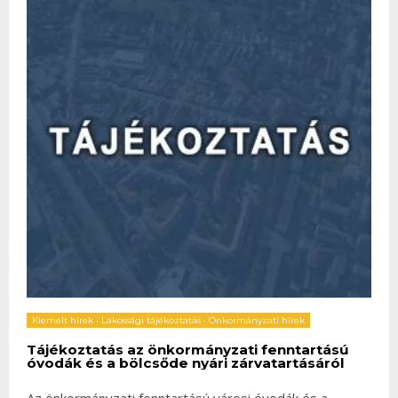
Kiemelt hírek
•
Lakossági tájékoztatás
•
Önkormányzati hírek
Tájékoztatás az önkormányzati fenntartású
óvodák és a bölcsőde nyári zárvatartásáról
Az önkormányzati fenntartású városi óvodák és a