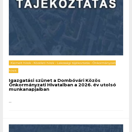
Kiemelt hírek
•
Közéleti hírek
•
Lakossági tájékoztatás
•
Önkormányzati
hírek
Igazgatási szünet a Dombóvári Közös
Önkormányzati Hivatalban a 2026. év utolsó
munkanapjaiban
...