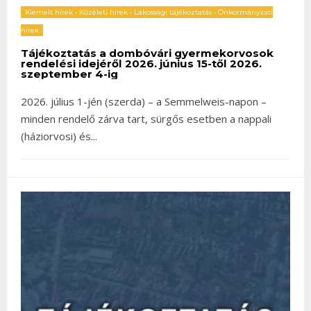
Kiemelt hírek
•
Közéleti hírek
•
Lakossági tájékoztatás
•
Önkormányzati
hírek
Tájékoztatás a dombóvári gyermekorvosok
rendelési idejéről 2026. június 15-től 2026.
szeptember 4-ig
2026. július 1-jén (szerda) – a Semmelweis-napon –
minden rendelő zárva tart, sürgős esetben a nappali
(háziorvosi) és
...