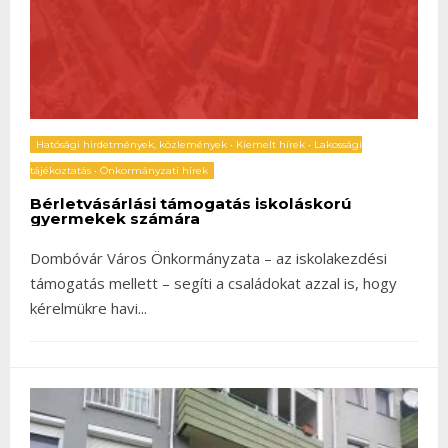
Hatósági hirdetmények, közlemények
•
Kiemelt hírek
•
Lakossági
tájékoztatás
•
Önkormányzati hírek
Bérletvásárlási támogatás iskoláskorú
gyermekek számára
Dombóvár Város Önkormányzata – az iskolakezdési
támogatás mellett – segíti a családokat azzal is, hogy
kérelmükre havi
...