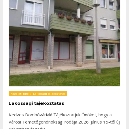
Közéleti hírek
•
Lakossági tájékoztatás
Lakossági tájékoztatás
Kedves Dombóváriak! Tájékoztatjuk Önöket, hogy a
Városi Temetőgondnokság irodája 2026. június 15-től új
helyszínen fogadja
...