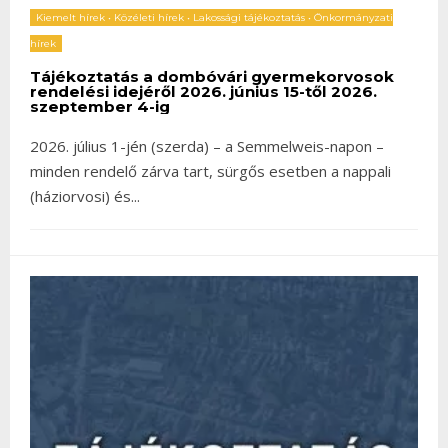
Kiemelt hírek
•
Közéleti hírek
•
Lakossági tájékoztatás
•
Önkormányzati
hírek
Tájékoztatás a dombóvári gyermekorvosok
rendelési idejéről 2026. június 15-től 2026.
szeptember 4-ig
2026. július 1-jén (szerda) – a Semmelweis-napon –
minden rendelő zárva tart, sürgős esetben a nappali
(háziorvosi) és
...