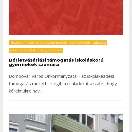
Hatósági hirdetmények, közlemények
•
Kiemelt hírek
•
Lakossági
tájékoztatás
•
Önkormányzati hírek
Bérletvásárlási támogatás iskoláskorú
gyermekek számára
Dombóvár Város Önkormányzata – az iskolakezdési
támogatás mellett – segíti a családokat azzal is, hogy
kérelmükre havi
...