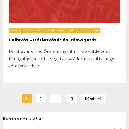
Kiemelt hírek
•
Lakossági tájékoztatás
•
Önkormányzati hírek
Felhívás – Bérletvásárlási támogatás
Dombóvár Város Önkormányzata – az iskolakezdési
támogatás mellett – segíti a családokat azzal is, hogy
kérelmükre havi
...
1
…
2
5
Következő
Eseménynaptár