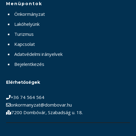
Menüpontok
Önkormányzat
Lakóhelyünk
Turizmus
Kapcsolat
Adatvédelmi irányelvek
Bejelentkezés
Elérhetőségek
+36 74 564 564
onkormanyzat@dombovar.hu
7200 Dombóvár, Szabadság u. 18.