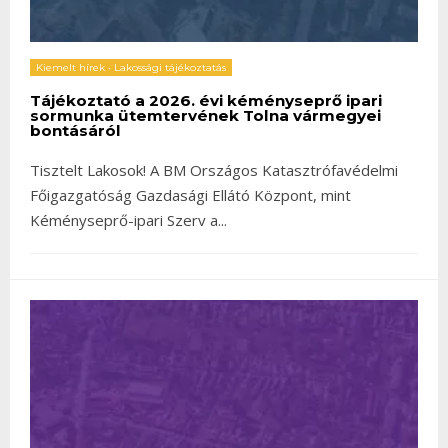
Kiemelt hírek
•
Lakossági tájékoztatás
Tájékoztató a 2026. évi kéményseprő ipari
sormunka ütemtervének Tolna vármegyei
bontásáról
Tisztelt Lakosok! A BM Országos Katasztrófavédelmi
Főigazgatóság Gazdasági Ellátó Központ, mint
Kéményseprő-ipari Szerv a
...