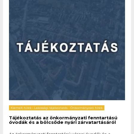
Kiemelt hírek
•
Lakossági tájékoztatás
•
Önkormányzati hírek
Tájékoztatás az önkormányzati fenntartású
óvodák és a bölcsőde nyári zárvatartásáról
Az önkormányzati fenntartású városi óvodák és a