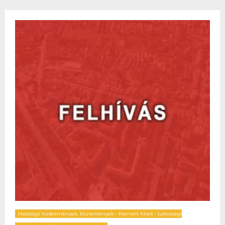
Hatósági hirdetmények, közlemények
•
Kiemelt hírek
•
Lakossági