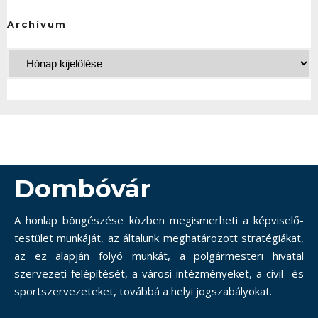
Archívum
Dombóvár
A honlap böngészése közben megismerheti a képviselő-
testület munkáját, az általunk meghatározott stratégiákat,
az ez alapján folyó munkát, a polgármesteri hivatal
szervezeti felépítését, a városi intézményeket, a civil- és
sportszervezeteket, továbbá a helyi jogszabályokat.