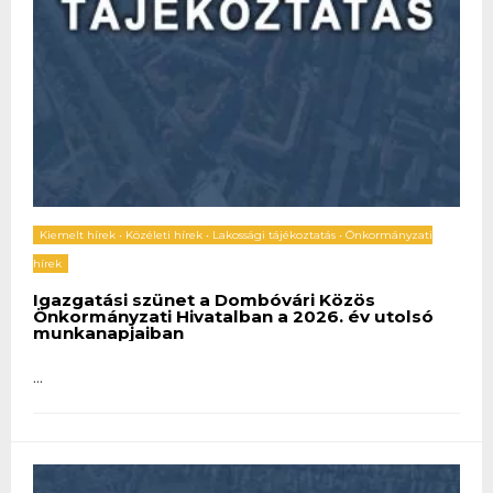
Kiemelt hírek
•
Közéleti hírek
•
Lakossági tájékoztatás
•
Önkormányzati
hírek
Igazgatási szünet a Dombóvári Közös
Önkormányzati Hivatalban a 2026. év utolsó
munkanapjaiban
...