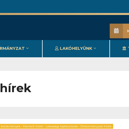
RMÁNYZAT
LAKÓHELYÜNK
hírek
, közlemények
•
Kiemelt hírek
•
Lakossági tájékoztatás
•
Önkormányzati hírek