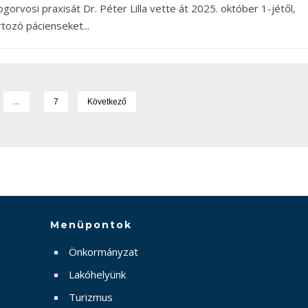
ogorvosi praxisát Dr. Péter Lilla vette át 2025. október 1-jétől,
artozó pácienseket
...
…
7
Következő
Menüpontok
Önkormányzat
Lakóhelyünk
Turizmus