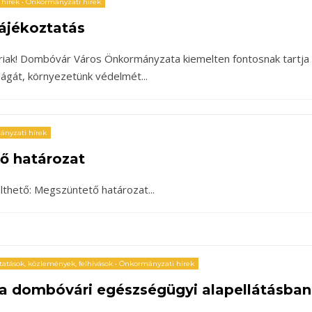
 hírek
•
Önkormányzati hírek
ájékoztatás
iak! Dombóvár Város Önkormányzata kiemelten fontosnak tartja
aságát, környezetünk védelmét
...
nyzati hírek
ő határozat
lthető: Megszüntető határozat
...
ztatások, közlemények, felhívások
•
Önkormányzati hírek
 a dombóvári egészségügyi alapellátásban