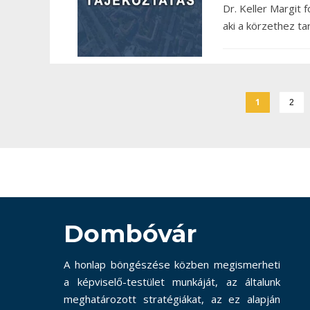
Dr. Keller Margit f
aki a körzethez t
1
2
Dombóvár
A honlap böngészése közben megismerheti
a képviselő-testület munkáját, az általunk
meghatározott stratégiákat, az ez alapján