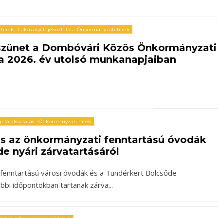
 hírek
•
Lakossági tájékoztatás
•
Önkormányzati hírek
 szünet a Dombóvári Közös Önkormányzati
a 2026. év utolsó munkanapjaiban
i tájékoztatás
•
Önkormányzati hírek
ás az önkormányzati fenntartású óvodák
de nyári zárvatartásáról
fenntartású városi óvodák és a Tündérkert Bölcsőde
ábbi időpontokban tartanak zárva
...