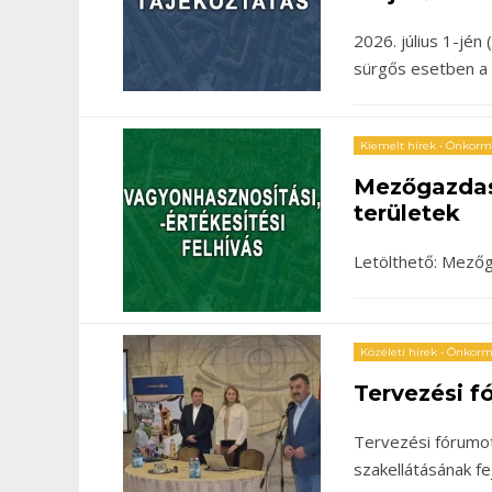
2026. július 1-jé
sürgős esetben a n
Kiemelt hírek
•
Önkormá
Mezőgazdas
területek
Letölthető: Mező
Közéleti hírek
•
Önkormá
Tervezési 
Tervezési fórumot
szakellátásának fe