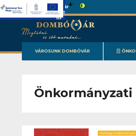
Városunk Dombóvár
VÁROSUNK DOMBÓVÁR
ÖNKO
Önkormányzati 
Hatósági hirdetmények