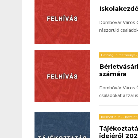
Iskolakezd
Dombóvár Város Ö
rászoruló családok
Hatósági hirdetmények
Bérletvásár
számára
Dombóvár Város Ön
családokat azzal i
Kiemelt hírek
•
Közéleti
Tájékoztat
idejéről 202