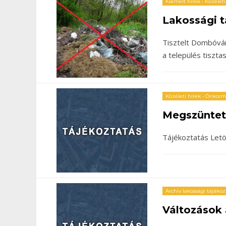
Kiemelt hírek
•
Közéleti
Lakossági t
Tisztelt Dombóvár
a település tiszt
Közéleti hírek
•
Önkormá
Megszüntet
Tájékoztatás Letö
Archív lakossági tájáko
Változások