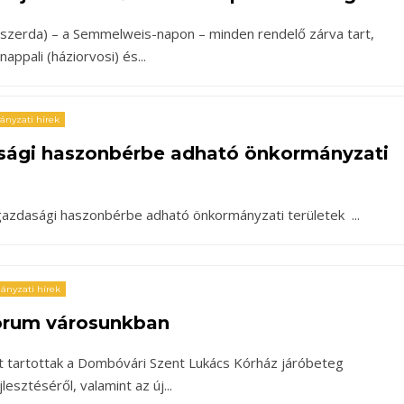
n (szerda) – a Semmelweis-napon – minden rendelő zárva tart,
appali (háziorvosi) és
...
nyzati hírek
ági haszonbérbe adható önkormányzati
gazdasági haszonbérbe adható önkormányzati területek
...
nyzati hírek
fórum városunkban
 tartottak a Dombóvári Szent Lukács Kórház járóbeteg
jlesztéséről, valamint az új
...