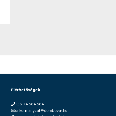
Elérhetőségek
+36 74 564 564
onkormanyzat@dombovar.hu