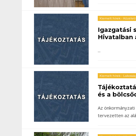
Kiemelt hírek
•
Közéleti
Igazgatási
Hivatalban 
...
Kiemelt hírek
•
Lakosság
Tájékoztat
és a bölcső
Az önkormányzati 
tervezetten az al