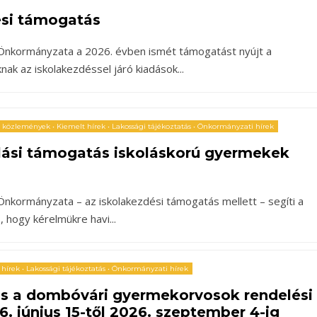
ési támogatás
nkormányzata a 2026. évben ismét támogatást nyújt a
nak az iskolakezdéssel járó kiadások
...
, közlemények
•
Kiemelt hírek
•
Lakossági tájékoztatás
•
Önkormányzati hírek
lási támogatás iskoláskorú gyermekek
kormányzata – az iskolakezdési támogatás mellett – segíti a
s, hogy kérelmükre havi
...
 hírek
•
Lakossági tájékoztatás
•
Önkormányzati hírek
ás a dombóvári gyermekorvosok rendelési
6. június 15-től 2026. szeptember 4-ig