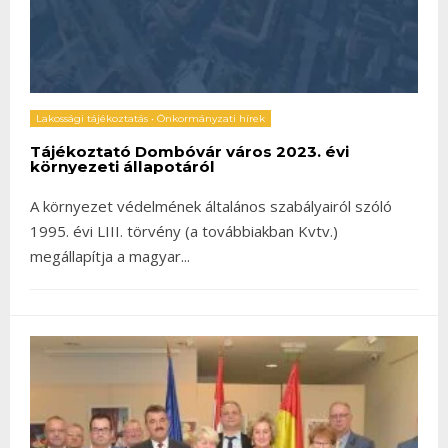
Lakossági tájékoztatás
•
Önkormányzati hírek
Tájékoztató Dombóvár város 2023. évi
környezeti állapotáról
A környezet védelmének általános szabályairól szóló
1995. évi LIII. törvény (a továbbiakban Kvtv.)
megállapítja a magyar
...