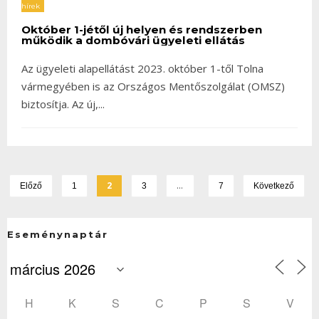
hírek
Október 1-jétől új helyen és rendszerben
működik a dombóvári ügyeleti ellátás
Az ügyeleti alapellátást 2023. október 1-től Tolna
vármegyében is az Országos Mentőszolgálat (OMSZ)
biztosítja. Az új,
...
2
…
Előző
1
3
7
Következő
Eseménynaptár
H
K
S
C
P
S
V