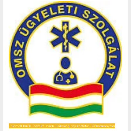
Kiemelt hírek
•
Közéleti hírek
•
Lakossági tájékoztatás
•
Önkormányzati