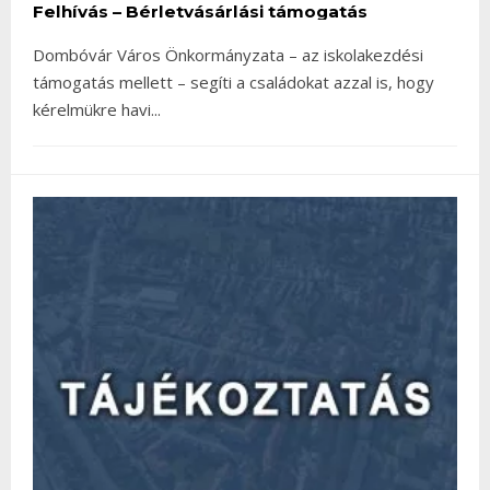
Felhívás – Bérletvásárlási támogatás
Dombóvár Város Önkormányzata – az iskolakezdési
támogatás mellett – segíti a családokat azzal is, hogy
kérelmükre havi
...