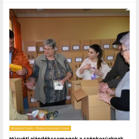
Közéleti hírek
•
Önkormányzati hírek
Húsvéti ajándékcsomagok a szépkorúaknak