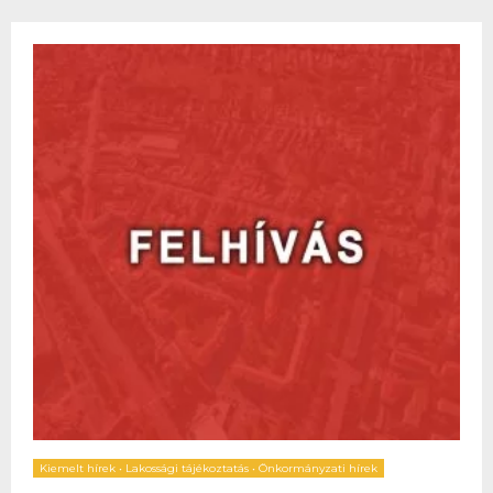
Kiemelt hírek
•
Lakossági tájékoztatás
•
Önkormányzati hírek