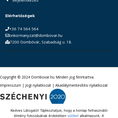
Elérhetőségek
+36 74 564 564
onkormanyzat@dombovar.hu
7200 Dombóvár, Szabadság u. 18.
Copyright © 2024 Dombovar.hu Minden jog fenntartva.
Impresszum
|
Jogi nyilatkozat
|
Akadálymentesítési nyilatkozat
Kedves Látogató! Tájékoztatjuk, hogy a honlap felhasználói
élmény fokozásának érdekében
sütiket
alkalmazunk. A