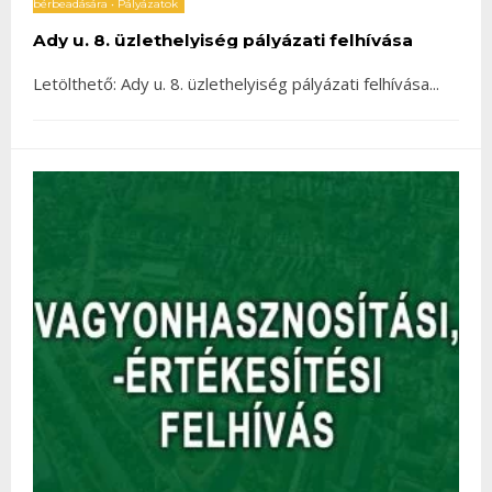
bérbeadására
•
Pályázatok
Ady u. 8. üzlethelyiség pályázati felhívása
Letölthető: Ady u. 8. üzlethelyiség pályázati felhívása
...