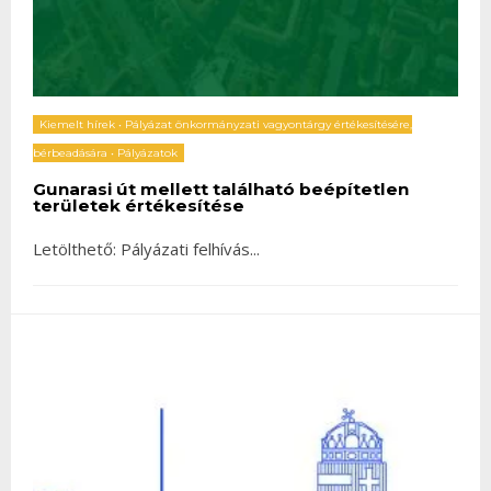
Kiemelt hírek
•
Pályázat önkormányzati vagyontárgy értékesítésére,
bérbeadására
•
Pályázatok
Gunarasi út mellett található beépítetlen
területek értékesítése
Letölthető: Pályázati felhívás
...