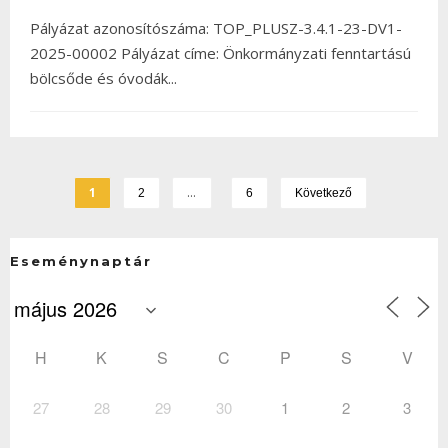
Pályázat azonosítószáma: TOP_PLUSZ-3.4.1-23-DV1-
2025-00002 Pályázat címe: Önkormányzati fenntartású
bölcsőde és óvodák
...
1
…
2
6
Következő
Eseménynaptár
H
K
S
C
P
S
V
27
28
29
30
1
2
3