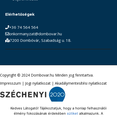
Elérhetőségek
+36 74 564 564
onkormanyzat@dombovar.hu
7200 Dombóvár, Szabadság u. 18.
Copyright © 2024 Dombovar.hu Minden jog fenntartva.
Impresszum
|
Jogi nyilatkozat
|
Akadálymentesítési nyilatkozat
Kedves Látogató! Tájékoztatjuk, hogy a honlap felhasználói
élmény fokozásának érdekében
sütiket
alkalmazunk. A