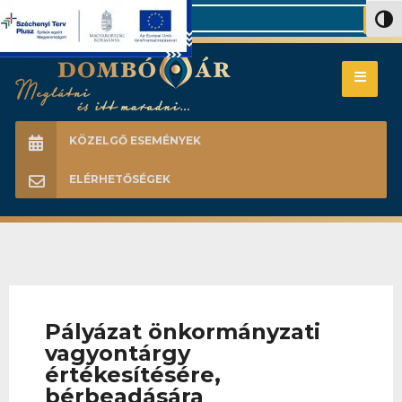
Search
Nagy 
KÖZELGŐ ESEMÉNYEK
ELÉRHETŐSÉGEK
Pályázat önkormányzati
vagyontárgy
értékesítésére,
bérbeadására