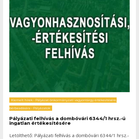
Kiemelt hírek
•
Pályázat önkormányzati vagyontárgy értékesítésére,
bérbeadására
•
Pályázatok
Pályázati felhívás a dombóvári 6344/1 hrsz.-ú
ingatlan értékesítésére
Letölthető: Pályázati felhívás a dombóvári 6344/1 hrsz.-