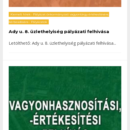
Kiemelt hírek
•
Pályázat önkormányzati vagyontárgy értékesítésére,
bérbeadására
•
Pályázatok
Ady u. 8. üzlethelyiség pályázati felhívása
Letölthető: Ady u. 8. üzlethelyiség pályázati felhívása
...