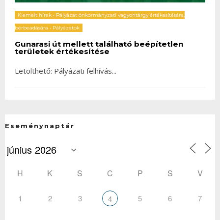
Kiemelt hírek
•
Pályázat önkormányzati vagyontárgy értékesítésére,
bérbeadására
•
Pályázatok
Gunarasi út mellett található beépítetlen
területek értékesítése
Letölthető: Pályázati felhívás
...
Eseménynaptár
H
K
S
C
P
S
V
1
2
3
5
6
7
4