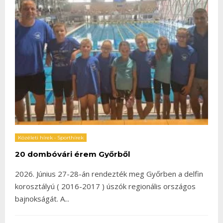
Közéleti hírek
•
Sporthírek
20 dombóvári érem Győrből
2026. Június 27-28-án rendezték meg Győrben a delfin
korosztályú ( 2016-2017 ) úszók regionális országos
bajnokságát. A
...