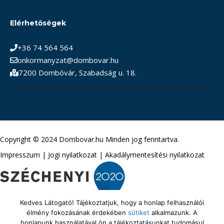
Elérhetőségek
+36 74 564 564
onkormanyzat@dombovar.hu
7200 Dombóvár, Szabadság u. 18.
Copyright © 2024 Dombovar.hu Minden jog fenntartva.
Impresszum
|
Jogi nyilatkozat
|
Akadálymentesítési nyilatkozat
Kedves Látogató! Tájékoztatjuk, hogy a honlap felhasználói
élmény fokozásának érdekében
sütiket
alkalmazunk. A
honlapunk használatával ön a tájékoztatásunkat tudomásul