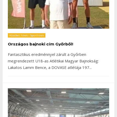
Közéleti hírek
•
Sporthírek
Országos bajnoki cím Győrből!
Fantasztikus eredménnyel zárult a Győrben
megrendezett U18-as Atlétikai Magyar Bajnokság:
Lakatos Lamm Bence, a DOVASE atlétája 197
...