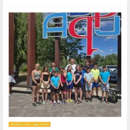
Közéleti hírek
•
Sporthírek