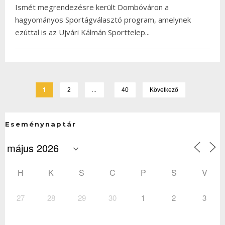
Ismét megrendezésre került Dombóváron a
hagyományos Sportágválasztó program, amelynek
ezúttal is az Ujvári Kálmán Sporttelep
...
1
…
2
40
Következő
Eseménynaptár
H
K
S
C
P
S
V
27
28
29
30
1
2
3