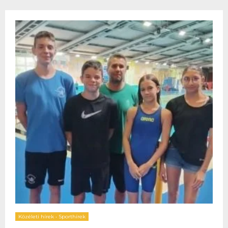
Közéleti hírek
•
Sporthírek