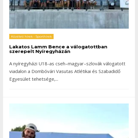
Közéleti hírek
•
Sporthírek
Lakatos Lamm Bence a válogatottban
szerepelt Nyíregyházán
A nyíregyházi U18-as cseh–magyar–szlovák válogatott
viadalon a Dombóvári Vasutas Atlétikai és Szabadidő
Egyesület tehetsége,
...