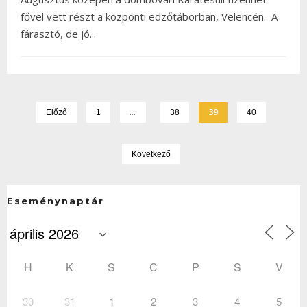
fővel vett részt a központi edzőtáborban, Velencén. A
fárasztó, de jó
...
…
39
Előző
1
38
40
Következő
Eseménynaptár
H
K
S
C
P
S
V
30
31
1
2
3
4
5