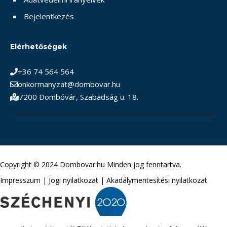
Bejelentkezés
Elérhetőségek
+36 74 564 564
onkormanyzat@dombovar.hu
7200 Dombóvár, Szabadság u. 18.
Copyright © 2024 Dombovar.hu Minden jog fenntartva.
Impresszum
|
Jogi nyilatkozat
|
Akadálymentesítési nyilatkozat