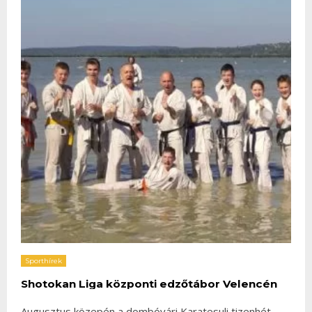
Sporthírek
Shotokan Liga központi edzőtábor Velencén
Augusztus közepén a dombóvári Karatesuli tizenhét