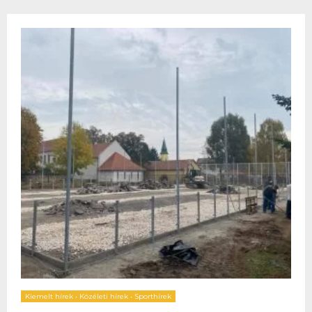
Kiemelt hírek
•
Közéleti hírek
•
Sporthírek