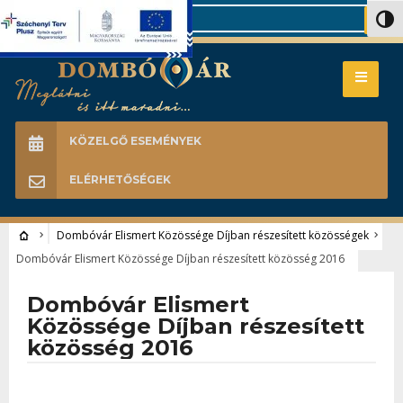
Search
Nagy 
KÖZELGŐ ESEMÉNYEK
ELÉRHETŐSÉGEK
Dombóvár Elismert Közössége Díjban részesített közösségek
Dombóvár Elismert Közössége Díjban részesített közösség 2016
Dombóvár Elismert
Közössége Díjban részesített
közösség 2016