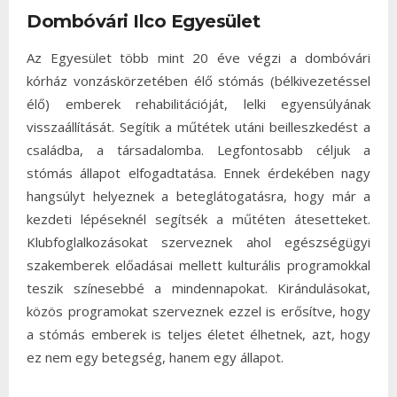
Dombóvári Ilco Egyesület
Az Egyesület több mint 20 éve végzi a dombóvári
kórház vonzáskörzetében élő stómás (bélkivezetéssel
élő) emberek rehabilitációját, lelki egyensúlyának
visszaállítását. Segítik a műtétek utáni beilleszkedést a
családba, a társadalomba. Legfontosabb céljuk a
stómás állapot elfogadtatása. Ennek érdekében nagy
hangsúlyt helyeznek a beteglátogatásra, hogy már a
kezdeti lépéseknél segítsék a műtéten átesetteket.
Klubfoglalkozásokat szerveznek ahol egészségügyi
szakemberek előadásai mellett kulturális programokkal
teszik színesebbé a mindennapokat. Kirándulásokat,
közös programokat szerveznek ezzel is erősítve, hogy
a stómás emberek is teljes életet élhetnek, azt, hogy
ez nem egy betegség, hanem egy állapot.