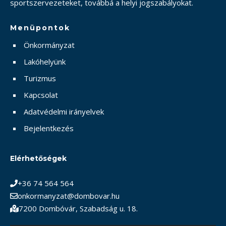
sportszervezeteket, továbbá a helyi jogszabályokat.
Menüpontok
Önkormányzat
Lakóhelyünk
Turizmus
Kapcsolat
Adatvédelmi irányelvek
Bejelentkezés
Elérhetőségek
+36 74 564 564
onkormanyzat@dombovar.hu
7200 Dombóvár, Szabadság u. 18.