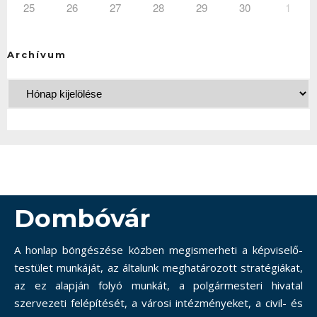
25
26
27
28
29
30
1
Archívum
Dombóvár
A honlap böngészése közben megismerheti a képviselő-
testület munkáját, az általunk meghatározott stratégiákat,
az ez alapján folyó munkát, a polgármesteri hivatal
szervezeti felépítését, a városi intézményeket, a civil- és