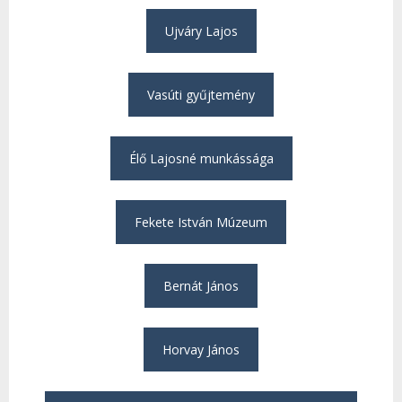
Ujváry Lajos
Vasúti gyűjtemény
Élő Lajosné munkássága
Fekete István Múzeum
Bernát János
Horvay János