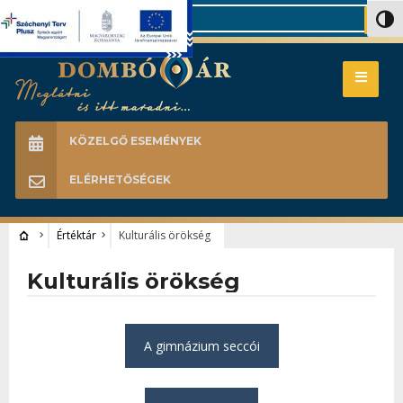
Search
Nagy 
KÖZELGŐ ESEMÉNYEK
ELÉRHETŐSÉGEK
Értéktár
Kulturális örökség
Kulturális örökség
A gimnázium seccói