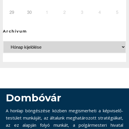
29
30
1
2
3
4
5
Archívum
Dombóvár
A honlap böngészése közben megismerheti a képviselő-
testület munkáját, az általunk meghatározott stratégiákat,
az ez alapján folyó munkát, a polgármesteri hivatal