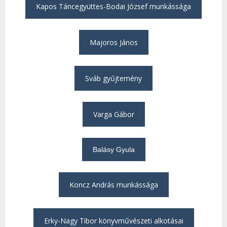
Kapos Táncegyüttes-Bodai József munkássága
Majoros János
Sváb gyűjtemény
Varga Gábor
Balásy Gyula
Koncz András munkássága
Erky-Nagy Tibor könyvművészeti alkotásai