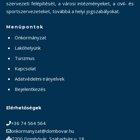
szervezeti felépítését, a városi intézményeket, a civil- és
sportszervezeteket, továbbá a helyi jogszabályokat.
Menüpontok
Önkormányzat
Lakóhelyünk
Turizmus
Kapcsolat
Adatvédelmi irányelvek
Bejelentkezés
Elérhetőségek
+36 74 564 564
onkormanyzat@dombovar.hu
7200 Dombóvár, Szabadság u. 18.