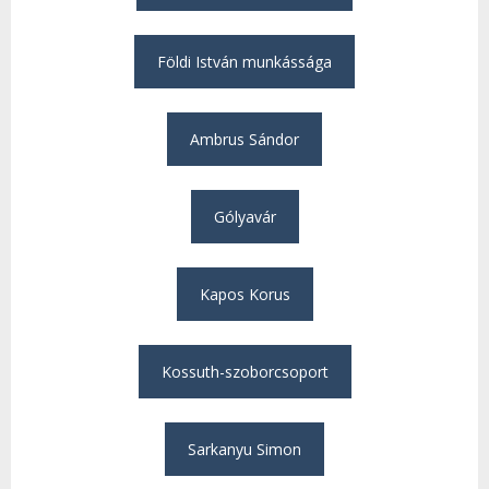
Földi István munkássága
Ambrus Sándor
Gólyavár
Kapos Korus
Kossuth-szoborcsoport
Sarkanyu Simon