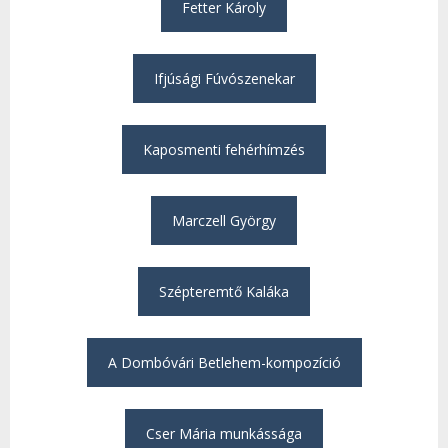
Fetter Károly
Ifjúsági Fúvószenekar
Kaposmenti fehérhímzés
Marczell György
Szépteremtő Kaláka
A Dombóvári Betlehem-kompozíció
Cser Mária munkássága