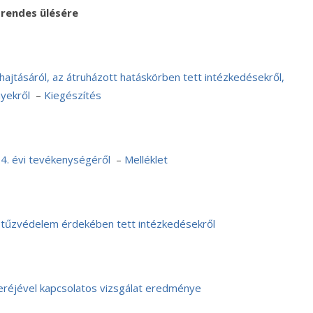
rendes ülésére
hajtásáról, az átruházott hatáskörben tett intézkedésekről,
nyekről
–
Kiegészítés
4. évi tevékenységéről
–
Melléklet
 tűzvédelem érdekében tett intézkedésekről
seréjével kapcsolatos vizsgálat eredménye