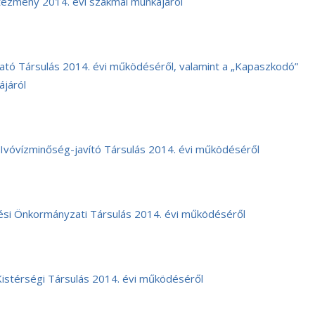
ntézmény 2014. évi szakmai munkájáról
ó Társulás 2014. évi működéséről, valamint a „Kapaszkodó”
ájáról
vóvízminőség-javító Társulás 2014. évi működéséről
si Önkormányzati Társulás 2014. évi működéséről
stérségi Társulás 2014. évi működéséről