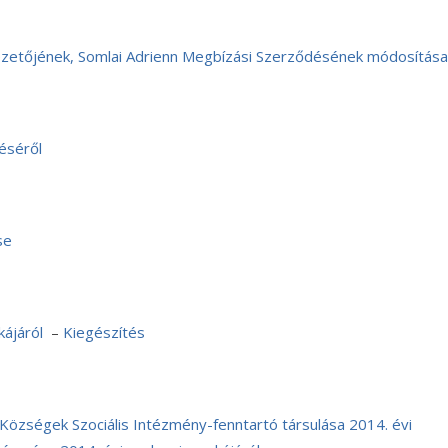
zetőjének, Somlai Adrienn Megbízási Szerződésének módosítása
éséről
se
ájáról
–
Kiegészítés
özségek Szociális Intézmény-fenntartó társulása 2014. évi