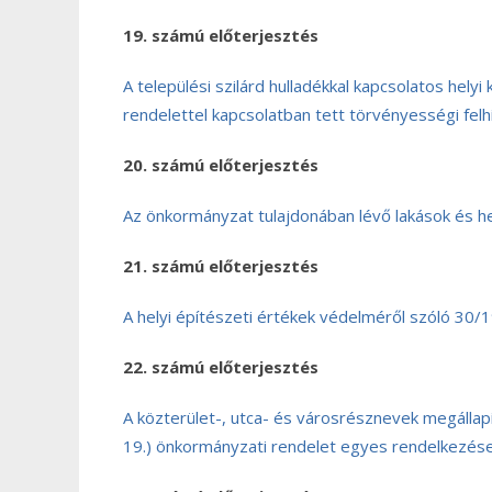
19. számú előterjesztés
A települési szilárd hulladékkal kapcsolatos helyi
rendelettel kapcsolatban tett törvényességi fel
20. számú előterjesztés
Az önkormányzat tulajdonában lévő lakások és h
21. számú előterjesztés
A helyi építészeti értékek védelméről szóló 30/
22. számú előterjesztés
A közterület-, utca- és városrésznevek megállapí
19.) önkormányzati rendelet egyes rendelkezései