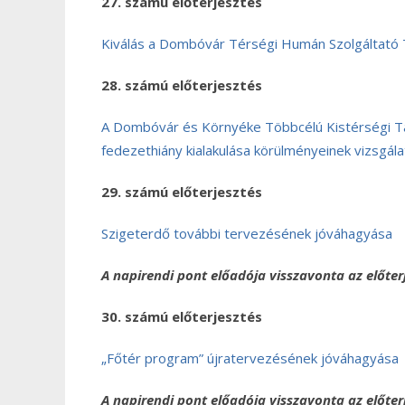
27. számú előterjesztés
Kiválás a Dombóvár Térségi Humán Szolgáltató 
28. számú előterjesztés
A Dombóvár és Környéke Többcélú Kistérségi T
fedezethiány kialakulása körülményeinek vizsgála
29. számú előterjesztés
Szigeterdő további tervezésének jóváhagyása
A napirendi pont előadója visszavonta az előterj
30. számú előterjesztés
„Főtér program” újratervezésének jóváhagyása
A napirendi pont előadója visszavonta az előterj