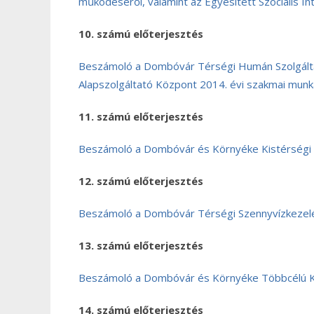
működéséről, valamint az Egyesített Szociális I
10. számú előterjesztés
Beszámoló a Dombóvár Térségi Humán Szolgáltat
Alapszolgáltató Központ 2014. évi szakmai munk
11. számú előterjesztés
Beszámoló a Dombóvár és Környéke Kistérségi I
12. számú előterjesztés
Beszámoló a Dombóvár Térségi Szennyvízkezelé
13. számú előterjesztés
Beszámoló a Dombóvár és Környéke Többcélú Ki
14. számú előterjesztés