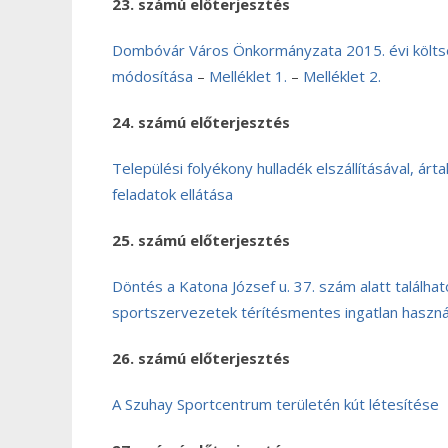
23. számú előterjesztés
Dombóvár Város Önkormányzata 2015. évi költség
módosítása
–
Melléklet 1.
–
Melléklet 2.
24. számú előterjesztés
Települési folyékony hulladék elszállításával, á
feladatok ellátása
25. számú előterjesztés
Döntés a Katona József u. 37. szám alatt találha
sportszervezetek térítésmentes ingatlan haszná
26. számú előterjesztés
A Szuhay Sportcentrum területén kút létesítése