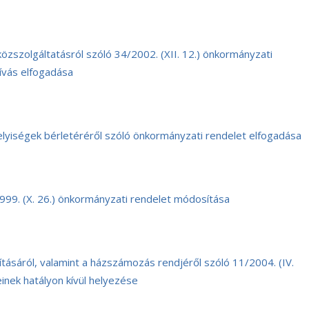
 közszolgáltatásról szóló 34/2002. (XII. 12.) önkormányzati
hívás elfogadása
elyiségek bérletéréről szóló önkormányzati rendelet elfogadása
1999. (X. 26.) önkormányzati rendelet módosítása
tásáról, valamint a házszámozás rendjéről szóló 11/2004. (IV.
nek hatályon kívül helyezése