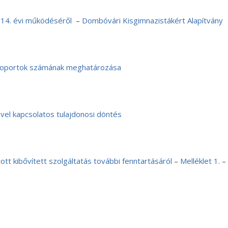
14. évi működéséről
–
Dombóvári Kisgimnazistákért Alapítvány
csoportok számának meghatározása
vel kapcsolatos tulajdonosi döntés
tt kibővített szolgáltatás további fenntartásáról
–
Melléklet 1.
–