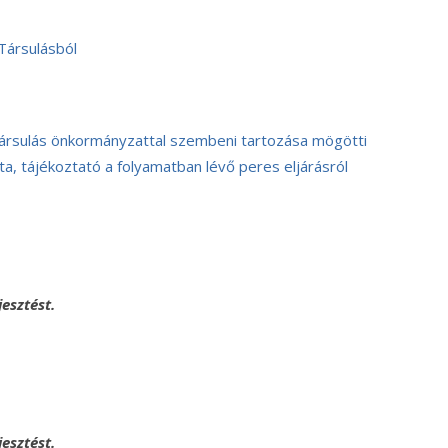
Társulásból
ársulás önkormányzattal szembeni tartozása mögötti
ta, tájékoztató a folyamatban lévő peres eljárásról
esztést.
esztést.