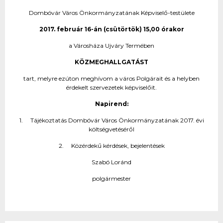
Dombóvár Város Önkormányzatának Képviselő-testülete
2017. február 16-án (csütörtök) 15,00 órakor
a Városháza Ujváry Termében
KÖZMEGHALLGATÁST
tart, melyre ezúton meghívom a város Polgárait és a helyben
érdekelt szervezetek képviselőit.
Napirend:
1. Tájékoztatás Dombóvár Város Önkormányzatának 2017. évi
költségvetéséről
2. Közérdekű kérdések, bejelentések
Szabó Loránd
polgármester