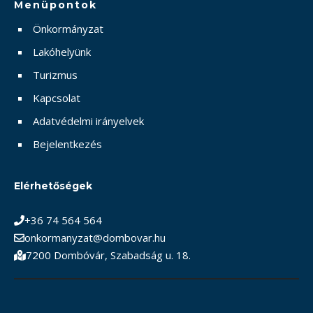
Menüpontok
Önkormányzat
Lakóhelyünk
Turizmus
Kapcsolat
Adatvédelmi irányelvek
Bejelentkezés
Elérhetőségek
+36 74 564 564
onkormanyzat@dombovar.hu
7200 Dombóvár, Szabadság u. 18.