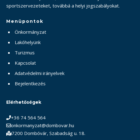
sportszervezeteket, továbbá a helyi jogszabályokat.
Menüpontok
Önkormányzat
Lakóhelyünk
Turizmus
Kapcsolat
Adatvédelmi irányelvek
Bejelentkezés
Elérhetőségek
+36 74 564 564
onkormanyzat@dombovar.hu
7200 Dombóvár, Szabadság u. 18.