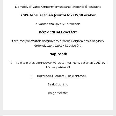
Dombóvár Város Önkormányzatának Képviselő-testülete
2017. február 16-án (csütörtök) 15,00 órakor
a Városháza Ujváry Termében
KÖZMEGHALLGATÁST
tart, melyre ezúton meghívom a város Polgárait és a helyben
érdekelt szervezetek képviselőit.
Napirend:
1. Tájékoztatás Dombóvár Város Önkormányzatának 2017. évi
költségvetéséről
2. Közérdekű kérdések, bejelentések
Szabó Loránd
polgármester