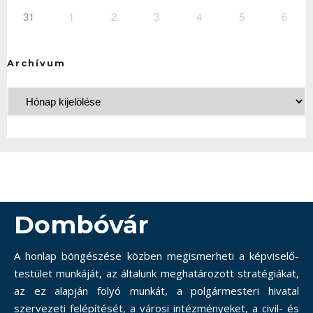
31
1
2
3
4
5
6
Archívum
Dombóvár
A honlap böngészése közben megismerheti a képviselő-
testület munkáját, az általunk meghatározott stratégiákat,
az ez alapján folyó munkát, a polgármesteri hivatal
szervezeti felépítését, a városi intézményeket, a civil- és