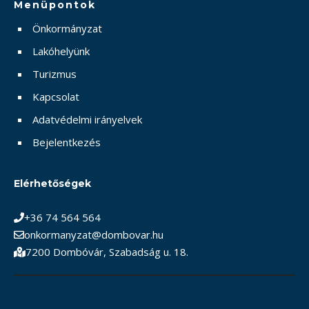
Menüpontok
Önkormányzat
Lakóhelyünk
Turizmus
Kapcsolat
Adatvédelmi irányelvek
Bejelentkezés
Elérhetőségek
+36 74 564 564
onkormanyzat@dombovar.hu
7200 Dombóvár, Szabadság u. 18.