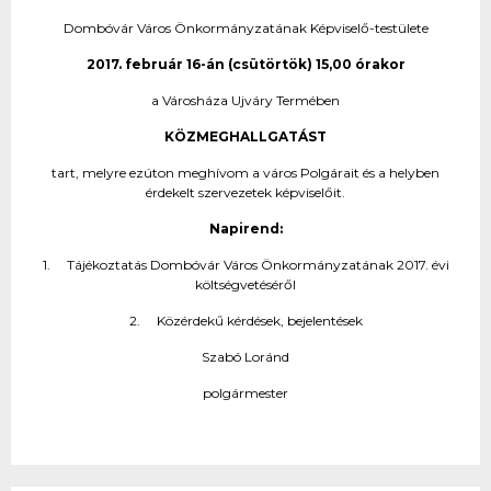
Dombóvár Város Önkormányzatának Képviselő-testülete
2017. február 16-án (csütörtök) 15,00 órakor
a Városháza Ujváry Termében
KÖZMEGHALLGATÁST
tart, melyre ezúton meghívom a város Polgárait és a helyben
érdekelt szervezetek képviselőit.
Napirend:
1. Tájékoztatás Dombóvár Város Önkormányzatának 2017. évi
költségvetéséről
2. Közérdekű kérdések, bejelentések
Szabó Loránd
polgármester