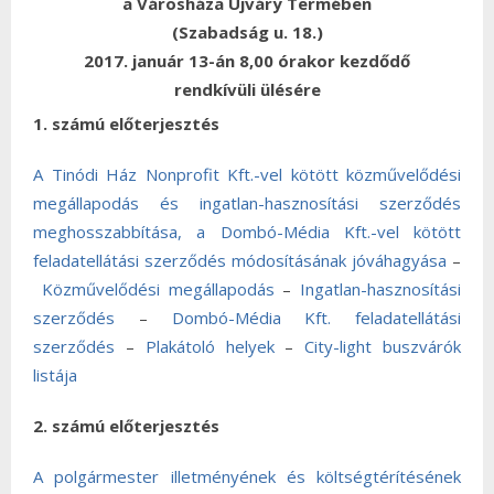
a Városháza Ujváry Termében
(Szabadság u. 18.)
2017. január 13-án 8,00 órakor kezdődő
rendkívüli ülésére
1. számú előterjesztés
A Tinódi Ház Nonprofit Kft.-vel kötött közművelődési
megállapodás és ingatlan-hasznosítási szerződés
meghosszabbítása, a Dombó-Média Kft.-vel kötött
feladatellátási szerződés módosításának jóváhagyása
–
Közművelődési megállapodás
–
Ingatlan-hasznosítási
szerződés
–
Dombó-Média Kft. feladatellátási
szerződés
–
Plakátoló helyek
–
City-light buszvárók
listája
2. számú előterjesztés
A polgármester illetményének és költségtérítésének