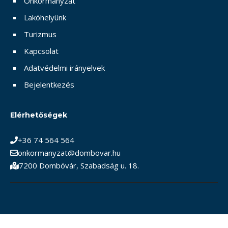
Önkormányzat
Lakóhelyünk
Turizmus
Kapcsolat
Adatvédelmi irányelvek
Bejelentkezés
Elérhetőségek
+36 74 564 564
onkormanyzat@dombovar.hu
7200 Dombóvár, Szabadság u. 18.