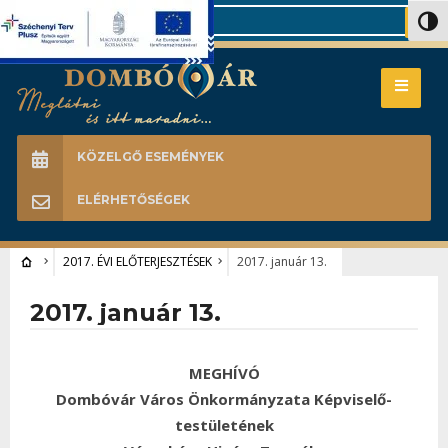
Search
Nagy 
KÖZELGŐ ESEMÉNYEK
ELÉRHETŐSÉGEK
2017. ÉVI ELŐTERJESZTÉSEK
2017. január 13.
2017. január 13.
MEGHÍVÓ
Dombóvár Város Önkormányzata Képviselő-
testületének