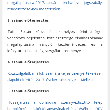
megállapítása a 2017. január 1-jén hatályos jogszabályi
rendelkezéseknek megfelelően
3. számú előterjesztés
Tóth Zoltán képviselő személyes érintettségre
vonatkozó bejelentési kötelezettsége elmulasztásának
megállapítására irányuló kezdeményezés és a
lefolytatott bizottsági vizsgálat eredménye
4. számú előterjesztés
Közszolgálatban állók számára teljesítményértékelésen
alapuló eltérítés 2017. évi keretösszege
–
Melléklet
5. számú előterjesztés
Hozzájárulás a dombóvári szennyvíztisztító telep
homokfogója szakértői anyagának elkészítéséhez
–
DRV