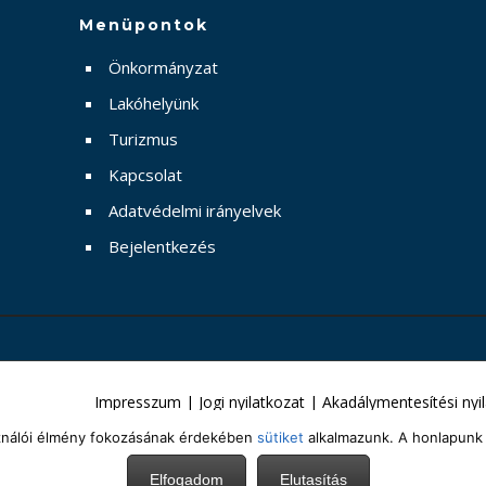
Menüpontok
Önkormányzat
Lakóhelyünk
Turizmus
Kapcsolat
Adatvédelmi irányelvek
Bejelentkezés
Impresszum
|
Jogi nyilatkozat
|
Akadálymentesítési nyi
sználói élmény fokozásának érdekében
sütiket
alkalmazunk. A honlapunk 
Elfogadom
Elutasítás