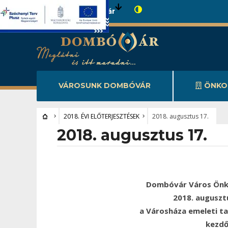
Városunk Dombóvár
VÁROSUNK DOMBÓVÁR
ÖNKO
2018. ÉVI ELŐTERJESZTÉSEK
2018. augusztus 17.
2018. augusztus 17.
Dombóvár Város Önk
2018. auguszt
a Városháza emeleti t
kezdő