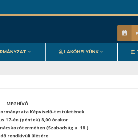
RMÁNYZAT
LAKÓHELYÜNK
MEGHÍVÓ
ormányzata Képviselő-testületének
us 17-én (péntek) 8,00 órakor
anácskozótermében (Szabadság u. 18.)
dő rendkívüli ülésére