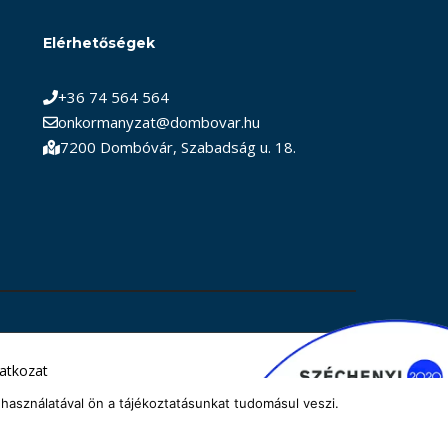
Elérhetőségek
+36 74 564 564
onkormanyzat@dombovar.hu
7200 Dombóvár, Szabadság u. 18.
latkozat
használatával ön a tájékoztatásunkat tudomásul veszi.