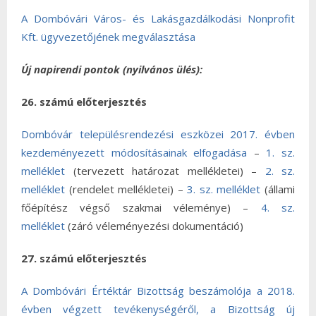
A Dombóvári Város- és Lakásgazdálkodási Nonprofit
Kft. ügyvezetőjének megválasztása
Új napirendi pontok (nyilvános ülés):
26. számú előterjesztés
Dombóvár településrendezési eszközei 2017. évben
kezdeményezett módosításainak elfogadása
–
1. sz.
melléklet
(tervezett határozat mellékletei) –
2. sz.
melléklet
(rendelet mellékletei) –
3. sz. melléklet
(állami
főépítész végső szakmai véleménye) –
4. sz.
melléklet
(záró véleményezési dokumentáció)
27. számú előterjesztés
A Dombóvári Értéktár Bizottság beszámolója a 2018.
évben végzett tevékenységéről, a Bizottság új