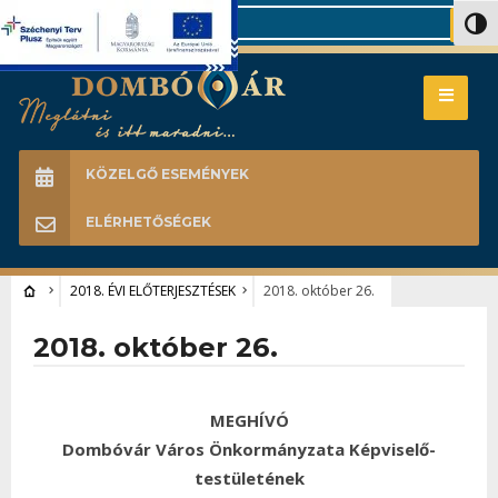
Search
Nagy 
KÖZELGŐ ESEMÉNYEK
ELÉRHETŐSÉGEK
2018. ÉVI ELŐTERJESZTÉSEK
2018. október 26.
2018. október 26.
MEGHÍVÓ
Dombóvár Város Önkormányzata Képviselő-
testületének