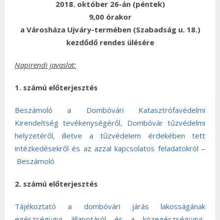
2018. október 26-án (péntek)
9,00 órakor
a Városháza Ujváry-termében (Szabadság u. 18.)
kezdődő rendes ülésére
Napirendi javaslat:
1. számú előterjesztés
Beszámoló a Dombóvári Katasztrófavédelmi
Kirendeltség tevékenységéről, Dombóvár tűzvédelmi
helyzetéről, illetve a tűzvédelem érdekében tett
intézkedésekről és az azzal kapcsolatos feladatokról
–
Beszámoló
2. számú előterjesztés
Tájékoztató a dombóvári járás lakosságának
egészségügyi állapotáról és a közegészségügyi-