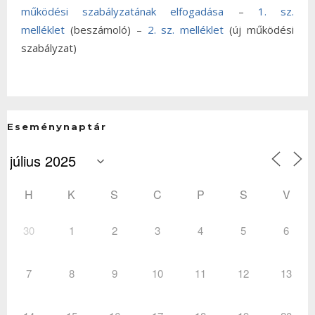
működési szabályzatának elfogadása
–
1. sz.
melléklet
(beszámoló) –
2. sz. melléklet
(új működési
szabályzat)
Eseménynaptár
H
K
S
C
P
S
V
30
1
2
3
4
5
6
7
8
9
10
11
12
13