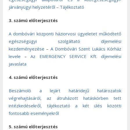
járványügyi helyzetéről
–
Tájékoztató
3. számú előterjesztés
A dombóvári központi háziorvosi ügyeletet működtető
egészségügyi szolgáltató díjemelési
kezdeményezése
–
A Dombóvári Szent Lukács Kórház
levele
–
Az EMERGENCY SERVICE Kft. díjemelési
javaslata
4. számú előterjesztés
Beszámoló a lejárt határidejű határozatok
végrehajtásáról, az átruházott hatáskörben tett
intézkedésekről, tájékoztató a két ülés közötti
fontosabb eseményekről
5. számú előterjesztés