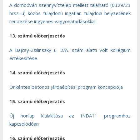
A dombóvári szennyvíztelep mellett található (0329/23
hrsz.-ú) közös tulajdonú ingatlan tulajdoni helyzetének
rendezése ingyenes vagyonátadásokkal
13. számú előterjesztés
A Bajcsy-Zsilinszky u. 2/A. szám alatti volt kollégium
értékesítése
14. számú előterjesztés
Önkéntes betonos járdaépítési program koncepciója
15. számú előterjesztés
Új honlap kialakítása az INDA11 programhoz
kapcsolódóan
16. számú előterjesztés