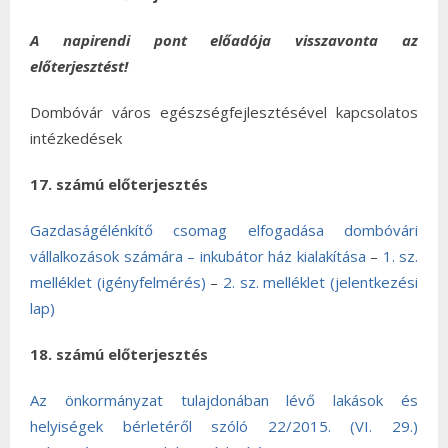
A napirendi pont előadója visszavonta az
előterjesztést!
Dombóvár város egészségfejlesztésével kapcsolatos
intézkedések
17. számú előterjesztés
Gazdaságélénkítő csomag elfogadása dombóvári
vállalkozások számára – inkubátor ház kialakítása
–
1. sz.
melléklet (igényfelmérés)
–
2. sz. melléklet (jelentkezési
lap)
18. számú előterjesztés
Az önkormányzat tulajdonában lévő lakások és
helyiségek bérletéről szóló 22/2015. (VI. 29.)