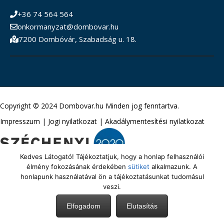
+36 74 564 564
onkormanyzat@dombovar.hu
7200 Dombóvár, Szabadság u. 18.
Copyright © 2024 Dombovar.hu Minden jog fenntartva.
Impresszum
|
Jogi nyilatkozat
|
Akadálymentesítési nyilatkozat
Kedves Látogató! Tájékoztatjuk, hogy a honlap felhasználói
élmény fokozásának érdekében
sütiket
alkalmazunk. A
honlapunk használatával ön a tájékoztatásunkat tudomásul
veszi.
Elfogadom
Elutasítás