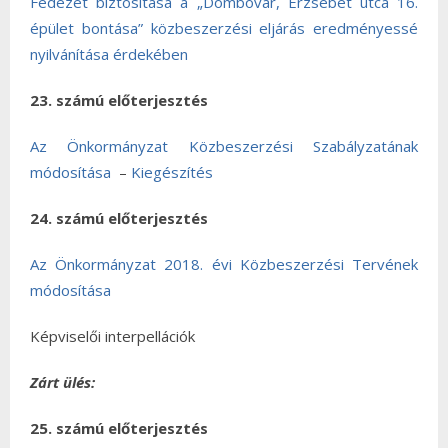
Fedezet biztosítása a „Dombóvár, Erzsébet utca 16.
épület bontása” közbeszerzési eljárás eredményessé
nyilvánítása érdekében
23. számú előterjesztés
Az Önkormányzat Közbeszerzési Szabályzatának
módosítása
–
Kiegészítés
24. számú előterjesztés
Az Önkormányzat 2018. évi Közbeszerzési Tervének
módosítása
Képviselői interpellációk
Zárt ülés:
25. számú előterjesztés