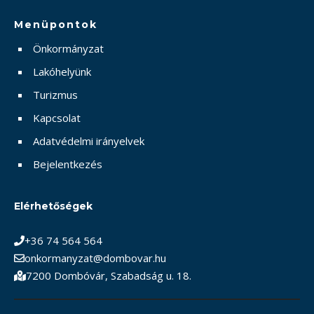
Menüpontok
Önkormányzat
Lakóhelyünk
Turizmus
Kapcsolat
Adatvédelmi irányelvek
Bejelentkezés
Elérhetőségek
+36 74 564 564
onkormanyzat@dombovar.hu
7200 Dombóvár, Szabadság u. 18.