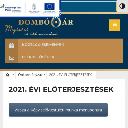
Search
Nagy 
KÖZELGŐ ESEMÉNYEK
ELÉRHETŐSÉGEK
Önkormányzat
2021. ÉVI ELŐTERJESZTÉSEK
2021. ÉVI ELŐTERJESZTÉSEK
Vissza a Képviselő-testületi munka menüpontra