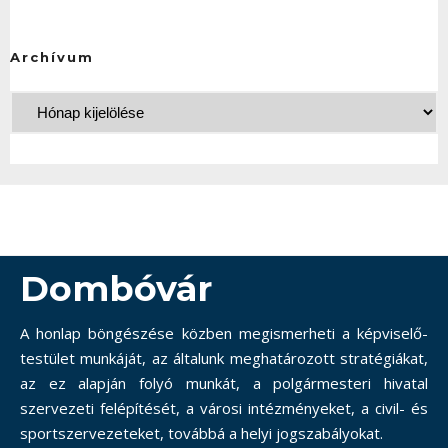
Archívum
Dombóvár
A honlap böngészése közben megismerheti a képviselő-
testület munkáját, az általunk meghatározott stratégiákat,
az ez alapján folyó munkát, a polgármesteri hivatal
szervezeti felépítését, a városi intézményeket, a civil- és
sportszervezeteket, továbbá a helyi jogszabályokat.