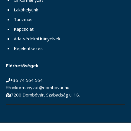
Lakóhelyünk
Turizmus
Kapcsolat
Adatvédelmi irányelvek
Bejelentkezés
Elérhetőségek
+36 74 564 564
onkormanyzat@dombovar.hu
7200 Dombóvár, Szabadság u. 18.