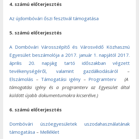
4. számú előterjesztés
Az újdombóvári őszi fesztivál támogatása
5. számú előterjesztés
A Dombóvári Városszépítő és Városvédő Közhasznú
Egyesület beszámolója a 2017. január 1. napjától 2017.
április 20. napjáig tartó időszakban végzett
tevékenységéről, valamint gazdálkodásáról
–
Elszámolás
–
Támogatási igény
–
Programterv
(A
támogatási igény és a programterv az Egyesület által
küldött újabb dokumentumokra kicserélve.)
6. számú előterjesztés
Dombóvári úszóegyesületek uszodahasználatának
támogatása
–
Melléklet