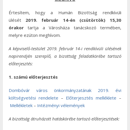
Értesítem, hogy a Humán Bizottság rendkívüli
ülését
2019. február 14-én (csütörtök) 15,30
órakor
tartja a Városháza tanácskozó termében,
melyre ezúton meghívom.
A képviselő-testület 2019. február 14-i rendkívüli ülésének
napirendjén szereplő, a bizottság feladatkörébe tartozó
előterjesztés:
1. számú előterjesztés
Dombóvár város önkormányzatának 2019. évi
költségvetési rendelete
–
Előterjesztés melléklete
–
Mellékletek
–
Intézményi vélemények
A bizottság átruházott hatáskörébe tartozó előterjesztések: