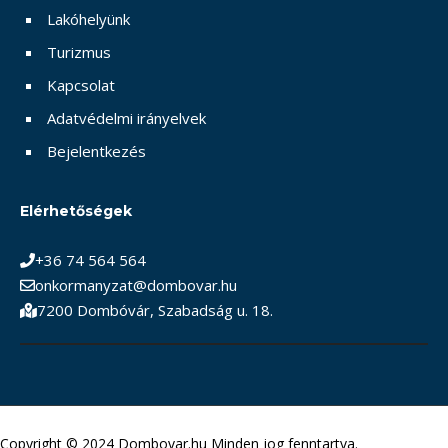
Lakóhelyünk
Turizmus
Kapcsolat
Adatvédelmi irányelvek
Bejelentkezés
Elérhetőségek
+36 74 564 564
onkormanyzat@dombovar.hu
7200 Dombóvár, Szabadság u. 18.
Copyright © 2024 Dombovar.hu Minden jog fenntartva.