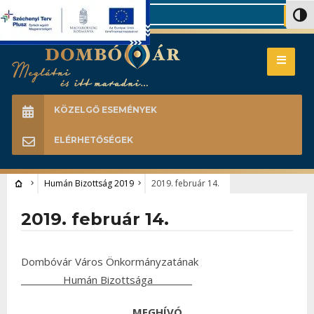
Search
Nagy 
KÖZELGŐ ESEMÉNYEK
ELÉRHETŐSÉGEK
Humán Bizottság 2019
2019. február 14.
2019. február 14.
Dombóvár Város Önkormányzatának
Humán Bizottsága
MEGHÍVÓ