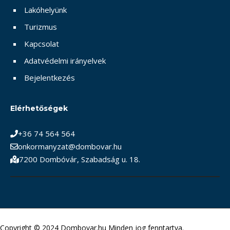
Lakóhelyünk
Turizmus
Kapcsolat
Adatvédelmi irányelvek
Bejelentkezés
Elérhetőségek
+36 74 564 564
onkormanyzat@dombovar.hu
7200 Dombóvár, Szabadság u. 18.
Copyright © 2024 Dombovar.hu Minden jog fenntartva.