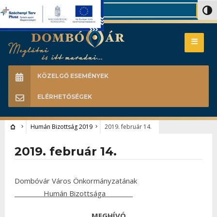
Search
Nagy 
KÖZELGŐ ESEMÉNYEK
ELÉRHETŐSÉGEK
Humán Bizottság 2019
2019. február 14.
2019. február 14.
Dombóvár Város Önkormányzatának
Humán Bizottsága
MEGHÍVÓ