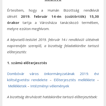
Értesítem, hogy a Humán Bizottság rendkívüli
ülését
2019. február 14-én (csütörtök) 15,30
órakor
tartja a Városháza tanácskozó termében,
melyre ezúton meghívom.
A képviselő-testület 2019. február 14-i rendkívüli ülésének
napirendjén szereplő, a bizottság feladatkörébe tartozó
előterjesztés:
1. számú előterjesztés
Dombóvár város önkormányzatának 2019. évi
költségvetési rendelete
–
Előterjesztés melléklete
–
Mellékletek
–
Intézményi vélemények
A bizottság átruházott hatáskörébe tartozó előterjesztések: