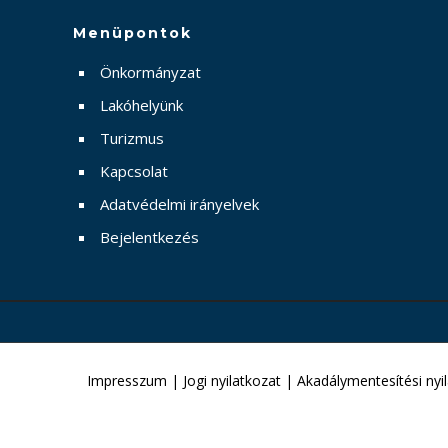
Menüpontok
Önkormányzat
Lakóhelyünk
Turizmus
Kapcsolat
Adatvédelmi irányelvek
Bejelentkezés
Impresszum
|
Jogi nyilatkozat
|
Akadálymentesítési nyi