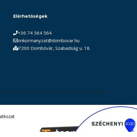
Elérhetőségek
+36 74 564 564
onkormanyzat@dombovar.hu
7200 Dombóvár, Szabadság u. 18.
latkozat