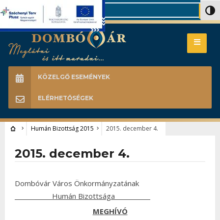
Search
Nagy 
KÖZELGŐ ESEMÉNYEK
ELÉRHETŐSÉGEK
Humán Bizottság 2015
2015. december 4.
2015. december 4.
Dombóvár Város Önkormányzatának
Humán Bizottsága
MEGHÍVÓ